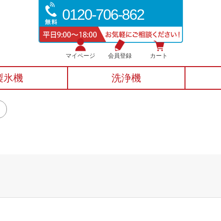
0120-706-862
マイページ
会員登録
カート
製氷機
洗浄機