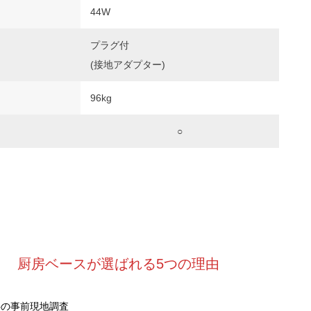
44W
プラグ付
(接地アダプター)
96kg
○
厨房ベースが選ばれる5つの理由
料の事前現地調査