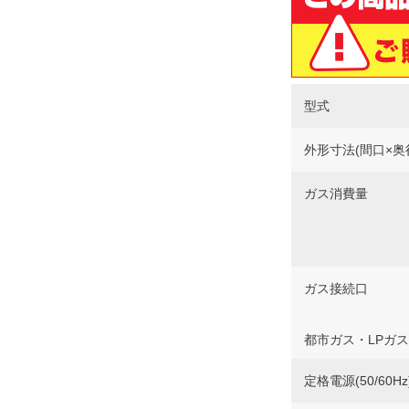
型式
外形寸法(間口×奥
ガス消費量
ガス接続口
都市ガス・LPガス
定格電源(50/60Hz