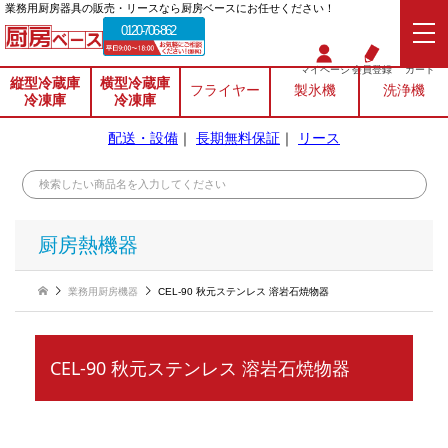
業務⽤厨房器具の販売・リースなら厨房ベースにお任せください！
0120-706-862
マイページ
会員登録
カート
縦型冷蔵庫
横型冷蔵庫
フライヤー
製氷機
洗浄機
冷凍庫
冷凍庫
配送・設備
｜
長期無料保証
｜
リース
厨房熱機器
業務用厨房機器
CEL-90 秋元ステンレス 溶岩石焼物器
CEL-90 秋元ステンレス 溶岩石焼物器