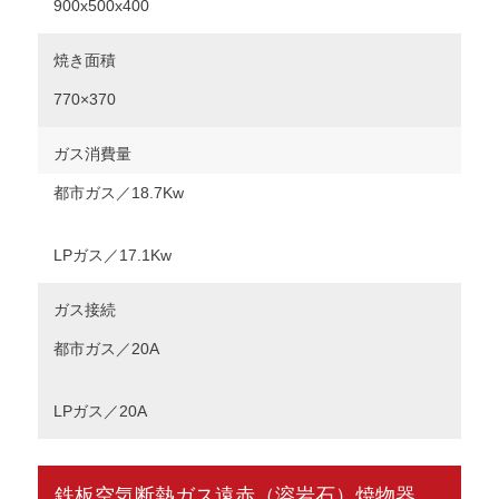
900x500x400
焼き面積
770×370
ガス消費量
都市ガス／18.7Kw
LPガス／17.1Kw
ガス接続
都市ガス／20A
LPガス／20A
鉄板空気断熱ガス遠赤（溶岩石）焼物器