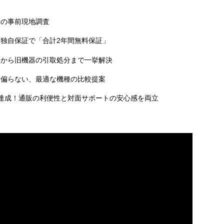
料の事前現地調査
独自保証で「合計2年間無料保証」
事から旧機器の引取処分まで一挙解決
に偏らない、最適な機種の比較提案
達成！通販の利便性と対面サポートの安心感を両立