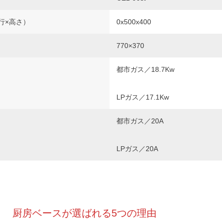
行×高さ）
0x500x400
770×370
都市ガス／18.7Kw
LPガス／17.1Kw
都市ガス／20A
LPガス／20A
厨房ベースが選ばれる5つの理由