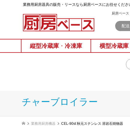
業務⽤厨房器具の販売・リースなら厨房ベースにお任せくださ
厨房ベース 
配送
縦型冷蔵庫
・
冷凍庫
横型冷蔵庫
チャーブロイラー
業務用厨房機器
CEL-90st 秋元ステンレス 溶岩石焼物器