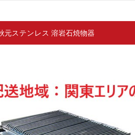
st 秋元ステンレス 溶岩石焼物器