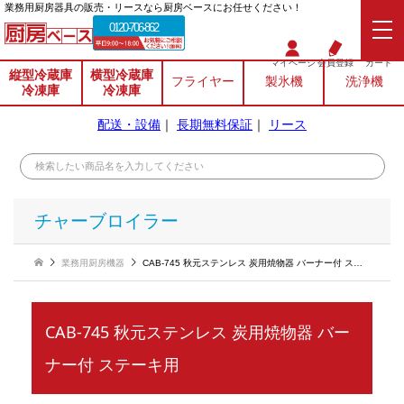
業務⽤厨房器具の販売・リースなら厨房ベースにお任せください！
0120-706-862
マイページ
会員登録
カート
縦型冷蔵庫
横型冷蔵庫
フライヤー
製氷機
洗浄機
冷凍庫
冷凍庫
配送・設備
｜
長期無料保証
｜
リース
チャーブロイラー
業務用厨房機器
CAB-745 秋元ステンレス 炭用焼物器 バーナー付 ステーキ用
CAB-745 秋元ステンレス 炭用焼物器 バー
ナー付 ステーキ用