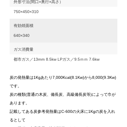
外形寸法(間口×奥行×高さ）
750×450×310
有効焼面積
640×340
ガス消費量
都市ガス／13mm 8.5kw LPガス／9.5ｍｍ 7.6kw
炭の発熱量は1Kgあたり7,000Kcal(8.1Kw)から8,000(9.3Kw)
です。
炭の種類(普通の木炭、備長炭、高級備長炭等)によって巾が
あります。
記載してある炭参考発熱量はC-600の火床に1Kgの炭を入れ
るとして