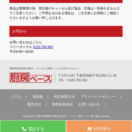
商品は業務用の為、受注後のキャンセル及び返品・交換は一切承れませんの
でご注意ください。ご不明な点がある場合は、ご注文前にお気軽にご相談く
ださいますようお願い申し上げます。
お問合せ
お問い合わせはこちら
フリーダイヤル
0120-706-862
平日9:00〜18:00
業務⽤厨房器具の販売・リースなら厨房ベースにお任せください！
〒270-1167 千葉県我孫子市台田4-11-36
TEL：0120-706-862
コラム
用語集
特定商取引法
プライバシーポリシー
運営会社
無料延⻑保証
お問い合わせ
Copyright(C) 2020 厨房機器 料理道具 販売・リース - 厨房ベース. All rights reserved.
電話する
WEB受付