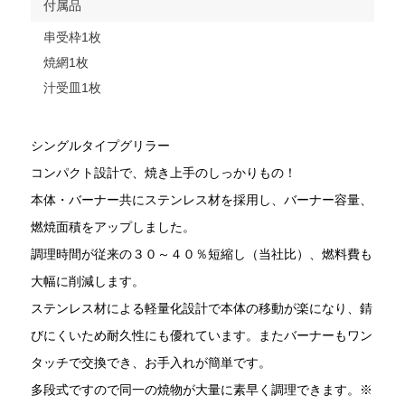
付属品
串受枠1枚
焼網1枚
汁受皿1枚
シングルタイプグリラー
コンパクト設計で、焼き上手のしっかりもの！
本体・バーナー共にステンレス材を採用し、バーナー容量、
燃焼面積をアップしました。
調理時間が従来の３０～４０％短縮し（当社比）、燃料費も
大幅に削減します。
ステンレス材による軽量化設計で本体の移動が楽になり、錆
びにくいため耐久性にも優れています。またバーナーもワン
タッチで交換でき、お手入れが簡単です。
多段式ですので同一の焼物が大量に素早く調理できます。※