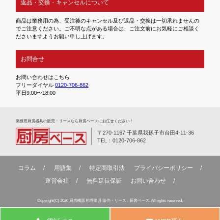
返品・交換・キャンセルについて
商品は業務用の為、受注後のキャンセル及び返品・交換は一切承れませんの
でご注意ください。ご不明な点がある場合は、ご注文前にお気軽にご相談く
ださいますようお願い申し上げます。
お問合せ
お問い合わせはこちら
フリーダイヤル
0120-706-862
平日9:00〜18:00
業務⽤厨房器具の販売・リースなら厨房ベースにお任せください！
〒270-1167 千葉県我孫子市台田4-11-36
TEL：0120-706-862
コラム
用語集
特定商取引法
プライバシーポリシー
運営会社
無料延⻑保証
お問い合わせ
Copyright(C) 2020 厨房機器 料理道具 販売・リース - 厨房ベース. All rights reserved.