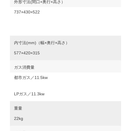
外形寸法(間口×奥行×高さ）
737×430×522
内寸法(mm)（幅×奥行×高さ）
577×420×315
ガス消費量
都市ガス／11.5kw
LPガス／11.3kw
重量
22kg