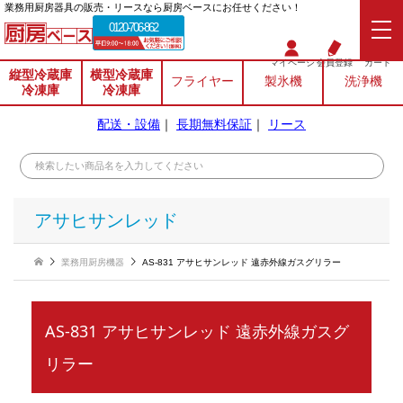
業務⽤厨房器具の販売・リースなら厨房ベースにお任せください！
0120-706-862
マイページ
会員登録
カート
縦型冷蔵庫
横型冷蔵庫
フライヤー
製氷機
洗浄機
冷凍庫
冷凍庫
配送・設備
｜
長期無料保証
｜
リース
アサヒサンレッド
業務用厨房機器
AS-831 アサヒサンレッド 遠赤外線ガスグリラー
AS-831 アサヒサンレッド 遠赤外線ガスグ
リラー