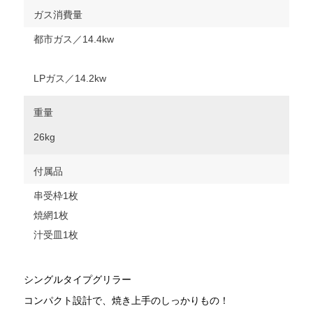
ガス消費量
都市ガス／14.4kw
LPガス／14.2kw
重量
26kg
付属品
串受枠1枚
焼網1枚
汁受皿1枚
シングルタイプグリラー
コンパクト設計で、焼き上手のしっかりもの！