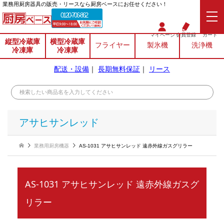
業務⽤厨房器具の販売・リースなら厨房ベースにお任せください！
0120-706-862
マイページ
会員登録
カート
縦型冷蔵庫
横型冷蔵庫
フライヤー
製氷機
洗浄機
冷凍庫
冷凍庫
配送・設備
｜
長期無料保証
｜
リース
アサヒサンレッド
業務用厨房機器
AS-1031 アサヒサンレッド 遠赤外線ガスグリラー
AS-1031 アサヒサンレッド 遠赤外線ガスグ
リラー