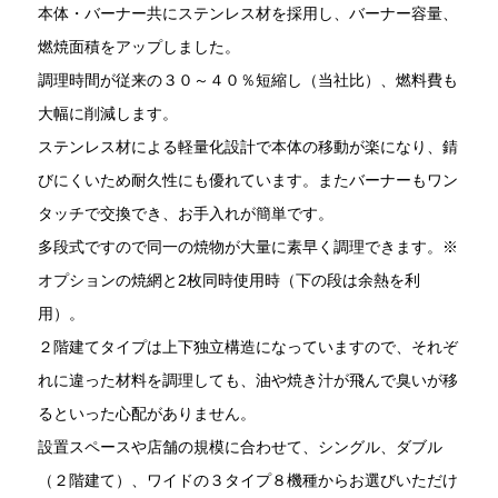
本体・バーナー共にステンレス材を採用し、バーナー容量、
燃焼面積をアップしました。
調理時間が従来の３０～４０％短縮し（当社比）、燃料費も
大幅に削減します。
ステンレス材による軽量化設計で本体の移動が楽になり、錆
びにくいため耐久性にも優れています。またバーナーもワン
タッチで交換でき、お手入れが簡単です。
多段式ですので同一の焼物が大量に素早く調理できます。※
オプションの焼網と2枚同時使用時（下の段は余熱を利
用）。
２階建てタイプは上下独立構造になっていますので、それぞ
れに違った材料を調理しても、油や焼き汁が飛んで臭いが移
るといった心配がありません。
設置スペースや店舗の規模に合わせて、シングル、ダブル
（２階建て）、ワイドの３タイプ８機種からお選びいただけ