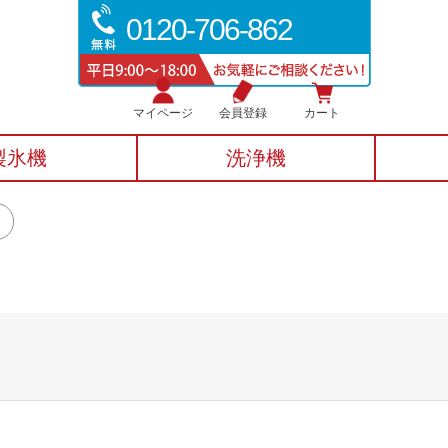
0120-706-862
マイページ
会員登録
カート
製氷機
洗浄機