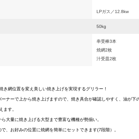
LPガス／12.8kw
50kg
串受棒3本
焼網2枚
汁受皿2枚
焼き網位置を変え美しい焼き上げを実現するグリラー！
バーナーで上から焼き上げますので、焼き具合が確認しやすく、油が下
えます。
から大量に焼き上げる大型まで豊富な機種が勢揃い。
ので、お好みの位置に焼網を簡単にセットできます(7段階）。