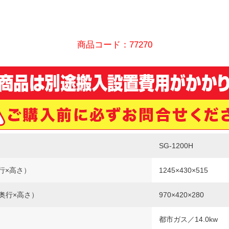
商品コード：77270
SG-1200H
行×高さ）
1245×430×515
×奥行×高さ）
970×420×280
都市ガス／14.0kw