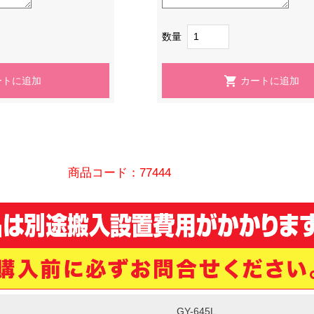
数量
商品コード：77444
GY-645L