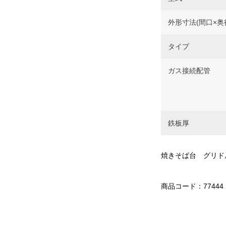
外形寸法(間口×奥
タイプ
ガス接続配管
鉄板厚
焼きそば台 グリド
商品コード：77444