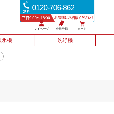
0120-706-862
マイページ
会員登録
カート
製氷機
洗浄機