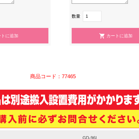
数量
商品コード：77465
GD-96L