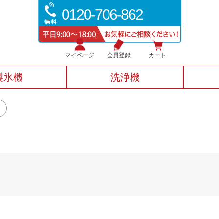
0120-706-862
マイページ
会員登録
カート
製氷機
洗浄機