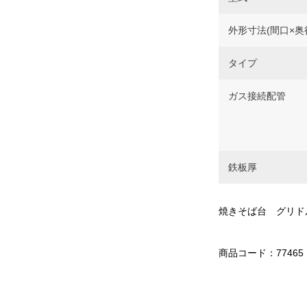
外形寸法(間口×奥
タイプ
ガス接続配管
鉄板厚
焼きそば台 グリド
商品コード：77465