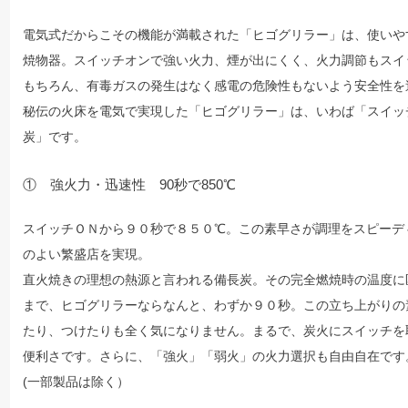
電気式だからこその機能が満載された「ヒゴグリラー」は、使いや
焼物器。スイッチオンで強い火力、煙が出にくく、火力調節もスイ
もちろん、有毒ガスの発生はなく感電の危険性もないよう安全性を
秘伝の火床を電気で実現した「ヒゴグリラー」は、いわば「スイッ
炭」です。
① 強火力・迅速性 90秒で850℃
スイッチＯＮから９０秒で８５０℃。この素早さが調理をスピーデ
のよい繁盛店を実現。
直火焼きの理想の熱源と言われる備長炭。その完全燃焼時の温度に
まで、ヒゴグリラーならなんと、わずか９０秒。この立ち上がりの
たり、つけたりも全く気になりません。まるで、炭火にスイッチを
便利さです。さらに、「強火」「弱火」の火力選択も自由自在です
(一部製品は除く）