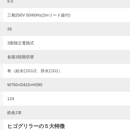
9.0
三相200V 50/60Hz(2mリード線付)
26
3面独立電熱式
各面3段階切替
有（給水口G1/2、排水口G1）
W760×D410×H390
124
鉄灸2本
ヒゴグリラーの５大特徴