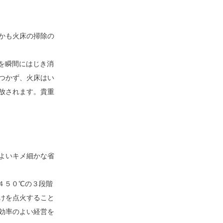
かも火床の掃除の
を瞬間にはじき消
つかず、火床はい
放されます。貴重
よいキメ細かな省
４５０℃の３段階
けを点火すること
効率のよい経営を