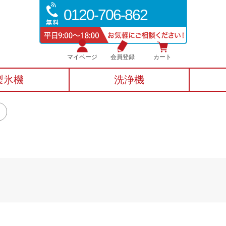
0120-706-862
マイページ
会員登録
カート
製氷機
洗浄機