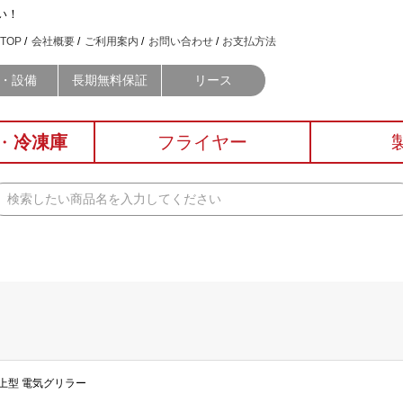
い！
TOP
会社概要
ご利用案内
お問い合わせ
お支払方法
・設備
長期無料保証
リース
・
冷凍庫
フライヤー
卓上型 電気グリラー