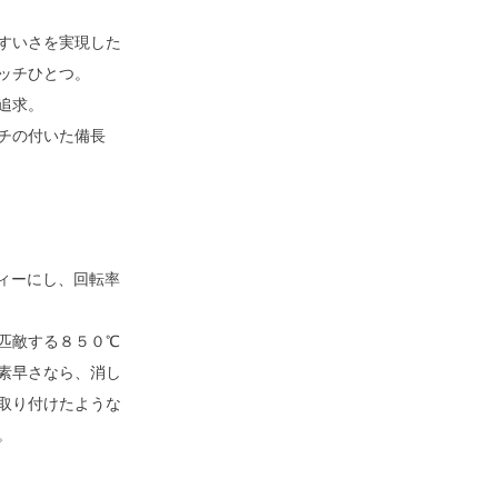
すいさを実現した
ッチひとつ。
追求。
チの付いた備長
ィーにし、回転率
匹敵する８５０℃
素早さなら、消し
取り付けたような
。