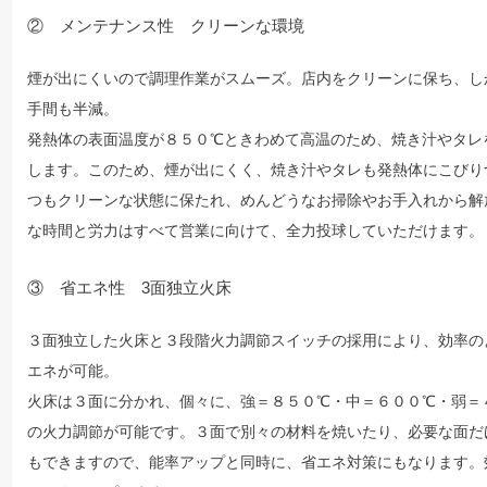
② メンテナンス性 クリーンな環境
煙が出にくいので調理作業がスムーズ。店内をクリーンに保ち、し
手間も半減。
発熱体の表面温度が８５０℃ときわめて高温のため、焼き汁やタレ
します。このため、煙が出にくく、焼き汁やタレも発熱体にこびり
つもクリーンな状態に保たれ、めんどうなお掃除やお手入れから解
な時間と労力はすべて営業に向けて、全力投球していただけます。
③ 省エネ性 3面独立火床
３面独立した火床と３段階火力調節スイッチの採用により、効率の
エネが可能。
火床は３面に分かれ、個々に、強＝８５０℃・中＝６００℃・弱＝
の火力調節が可能です。３面で別々の材料を焼いたり、必要な面だ
もできますので、能率アップと同時に、省エネ対策にもなります。