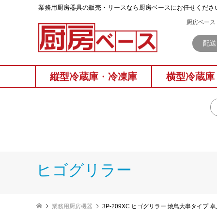
業務⽤厨房器具の販売・リースなら厨房ベースにお任せくださ
厨房ベース 
配送
縦型冷蔵庫
・
冷凍庫
横型冷蔵庫
ヒゴグリラー
業務用厨房機器
3P-209XC ヒゴグリラー 焼鳥大串タイプ 