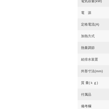
電気容量(kW)
電 源
定格電流(A)
加熱方式
熱量調節
給排水装置
外形寸法(mm)
質 量(ｋｇ)
付属品
備考欄