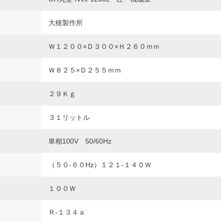
大穂製作所
Ｗ１２００×Ｄ３００×Ｈ２６０ｍｍ
Ｗ８２５×Ｄ２５５ｍｍ
２９Ｋｇ
３１リットル
単相100V 50/60Hz
（５０‐６０Hz）１２１‐１４０Ｗ
１００Ｗ
Ｒ‐１３４ａ