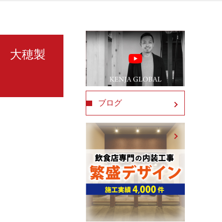
L） 大穂製
ブログ