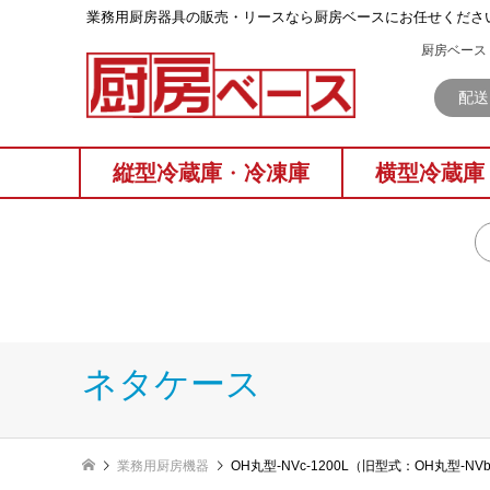
業務⽤厨房器具の販売・リースなら厨房ベースにお任せくださ
厨房ベース 
配送
縦型冷蔵庫
・
冷凍庫
横型冷蔵庫
ネタケース
業務用厨房機器
OH丸型-NVc-1200L（旧型式：OH丸型-N