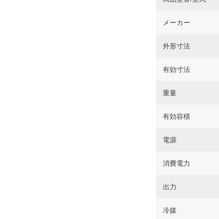
メーカー
外形寸法
有効寸法
重量
有効容積
電源
消費電力
出力
冷媒