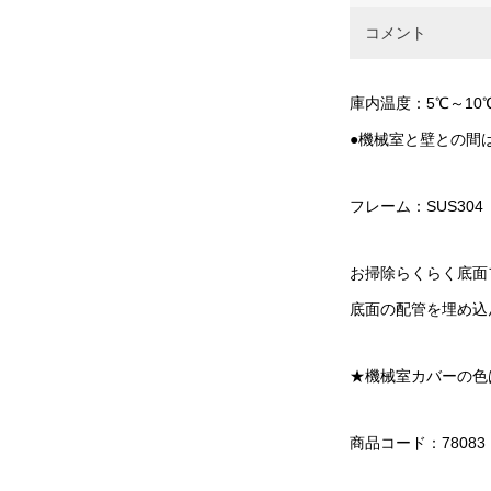
コメント
庫内温度：5℃～10
●機械室と壁との間
フレーム：SUS30
お掃除らくらく底面
底面の配管を埋め込
★機械室カバーの色
商品コード：78083