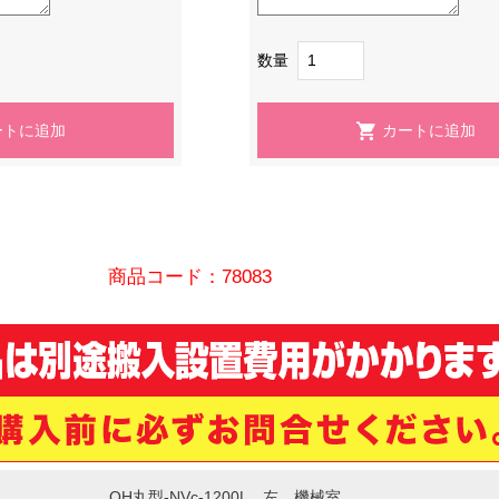
数量
商品コード：78083
OH丸型-NVc-1200L 左 機械室