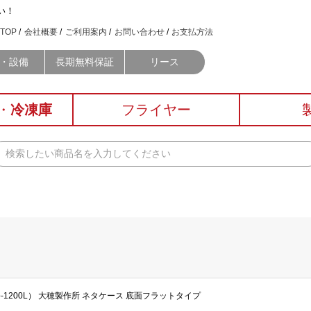
い！
TOP
会社概要
ご利用案内
お問い合わせ
お支払方法
・設備
長期無料保証
リース
・
冷凍庫
フライヤー
Vb-1200L） 大穂製作所 ネタケース 底面フラットタイプ