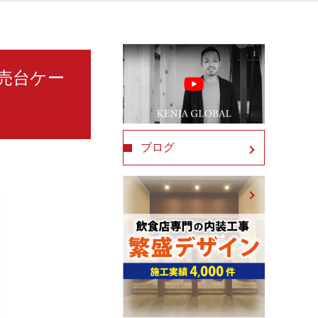
所 売台ケー
ブログ