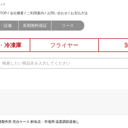
い！
TOP
会社概要
ご利用案内
お問い合わせ
お支払方法
・設備
長期無料保証
リース
・
冷凍庫
フライヤー
0） 大穂製作所 売台ケース 鮮魚店・市場用 温度調節器無し