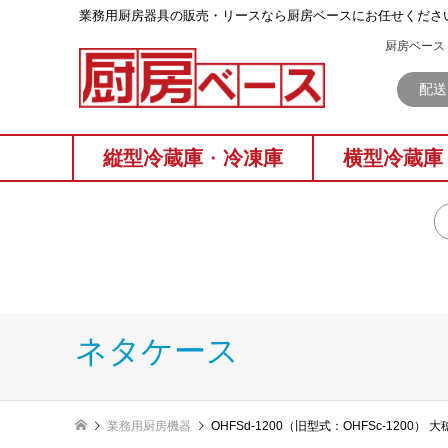
業務⽤厨房器具の販売・リースなら厨房ベースにお任せくださ
厨房ベース 
配送
縦型冷蔵庫
・
冷凍庫
横型冷蔵庫
ネタケース
業務用厨房機器
OHFSd-1200（旧型式：OHFSc-120