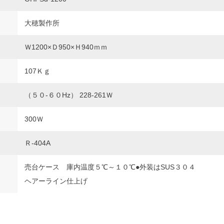
大穂製作所
Ｗ1200×Ｄ950×Ｈ940ｍｍ
107Ｋｇ
（５０‐６０Hz） 228‐261Ｗ
300Ｗ
Ｒ‐404A
売台ケース 庫内温度５℃～１０℃●外装はSUS３０４
ヘアーライン仕上げ