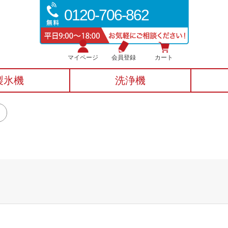
0120-706-862
マイページ
会員登録
カート
製氷機
洗浄機