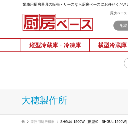
業務⽤厨房器具の販売・リースなら厨房ベースにお任せくださ
厨房ベース 
配送
縦型冷蔵庫
・
冷凍庫
横型冷蔵庫
大穂製作所
業務用厨房機器
SHGUd-1500W（旧型式：SHGUc-15