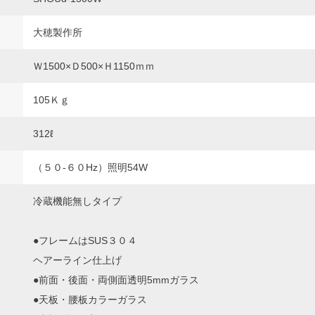
大穂製作所
Ｗ1500×Ｄ500×Ｈ1150ｍｍ
105Ｋｇ
312ℓ
（５０‐６０Hz）照明54W
冷蔵機能無しタイプ
●フレームはSUS３０４
ヘアーライン仕上げ
●前面・後面・両側面透明5mmガラス
●天板・腰板カラーガラス