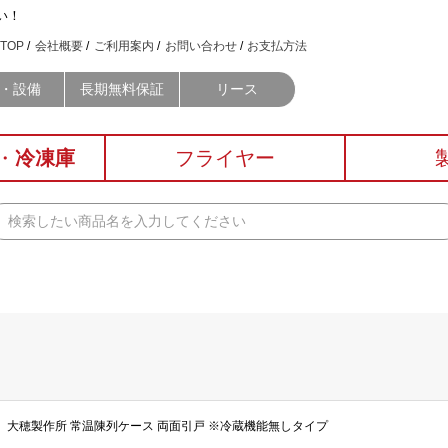
い！
TOP
会社概要
ご利用案内
お問い合わせ
お支払方法
・設備
長期無料保証
リース
・
冷凍庫
フライヤー
00W） 大穂製作所 常温陳列ケース 両面引戸 ※冷蔵機能無しタイプ