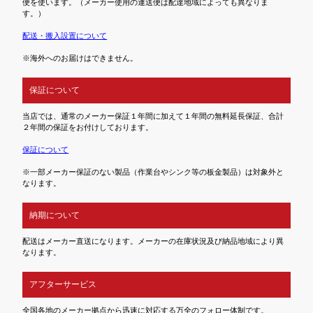
便を使います。（メーカー使用の運送便は配達地域によっても異なりま
す。）
配送・搬入設置について
※海外へのお届けはできません。
保証について
当店では、通常のメーカー保証１年間に加えて１年間の無料延長保証、合計
２年間の保証をお付けしております。
保証について
※一部メーカー保証のない製品（作業台やシンク等の板金製品）は対象外と
なります。
納期について
配送はメーカー直送になります。メーカーの在庫状況及び納品地域により異
なります。
アフターサービス
全国各地のメーカー拠点から迅速に対応する万全のフォロー体制です。