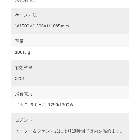
ケース寸法
Ｗ1500×Ｄ500×Ｈ1085ｍｍ
重量
108Ｋｇ
有効容量
323ℓ
消費電力
（５０‐６０Hz）1290/1300Ｗ
コメント
ヒーター＆ファン方式により短時間で庫内を温めます。