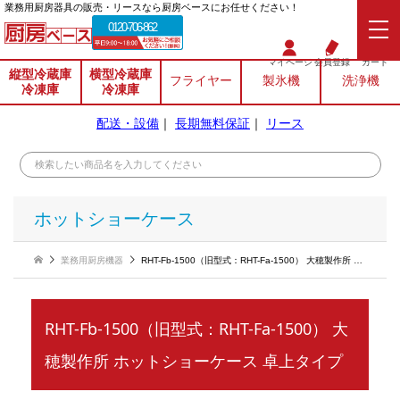
業務⽤厨房器具の販売・リースなら厨房ベースにお任せください！
0120-706-862
マイページ
会員登録
カート
縦型冷蔵庫
横型冷蔵庫
フライヤー
製氷機
洗浄機
冷凍庫
冷凍庫
配送・設備
｜
長期無料保証
｜
リース
ホットショーケース
業務用厨房機器
RHT-Fb-1500（旧型式：RHT-Fa-1500） 大穂製作所 ホットショーケース 卓上タイプ
RHT-Fb-1500（旧型式：RHT-Fa-1500） 大
穂製作所 ホットショーケース 卓上タイプ