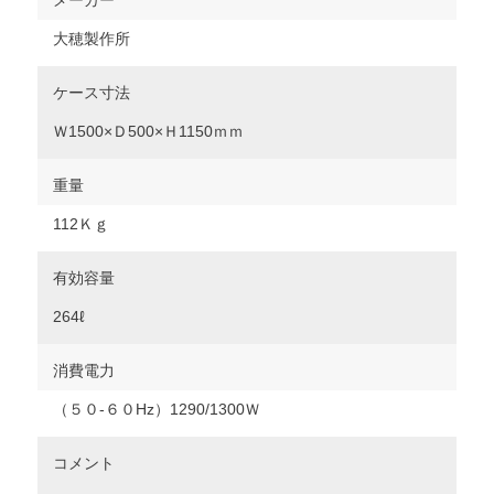
メーカー
大穂製作所
ケース寸法
Ｗ1500×Ｄ500×Ｈ1150ｍｍ
重量
112Ｋｇ
有効容量
264ℓ
消費電力
（５０‐６０Hz）1290/1300Ｗ
コメント