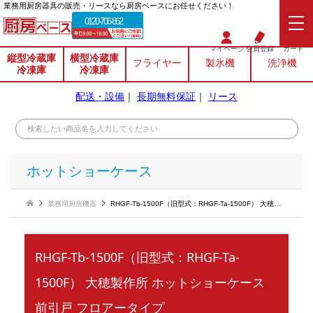
業務⽤厨房器具の販売・リースなら厨房ベースにお任せください！
0120-706-862
マイページ
会員登録
カート
縦型冷蔵庫
横型冷蔵庫
フライヤー
製氷機
洗浄機
冷凍庫
冷凍庫
配送・設備
｜
長期無料保証
｜
リース
ホットショーケース
業務用厨房機器
RHGF-Tb-1500F（旧型式：RHGF-Ta-1500F） 大穂製作所 ホットショーケース 前引戸 フロアータイプ
RHGF-Tb-1500F（旧型式：RHGF-Ta-
1500F） 大穂製作所 ホットショーケース
前引戸 フロアータイプ