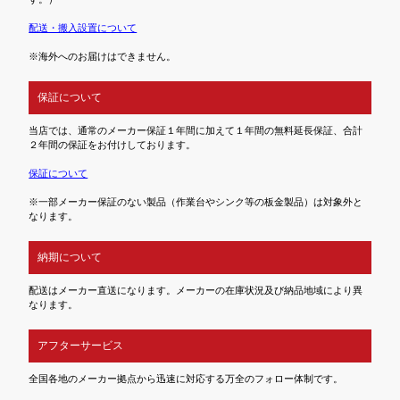
配送・搬入設置について
※海外へのお届けはできません。
保証について
当店では、通常のメーカー保証１年間に加えて１年間の無料延長保証、合計
２年間の保証をお付けしております。
保証について
※一部メーカー保証のない製品（作業台やシンク等の板金製品）は対象外と
なります。
納期について
配送はメーカー直送になります。メーカーの在庫状況及び納品地域により異
なります。
アフターサービス
全国各地のメーカー拠点から迅速に対応する万全のフォロー体制です。