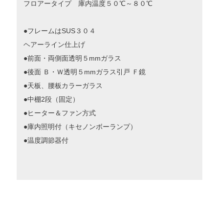
フロアータイプ 庫内温度５０℃～８０℃
●フレームはSUS３０４
ヘアーライン仕上げ
●前面・両側面透明５mmガラス
●後面 Ｂ・Ｗ透明５mmガラス引戸 Ｆ鏡
●天板、腰板カラーガラス
●中棚2段（固定）
●ヒーター＆ファン方式
●庫内照明付（キセノンボーランプ）
●温度調節器付