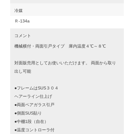
冷媒
Ｒ‐134a
コメント
機械横付・両面引戸タイプ 庫内温度４℃～８℃
対面販売用としてお使いいただけます。 両面から取り
出し可能
●フレームはSUS３０４
ヘアーライン仕上げ
●両面ペアガラス引戸
●側面SUS貼り
●中棚1段（自在）
●温度コントローラ付