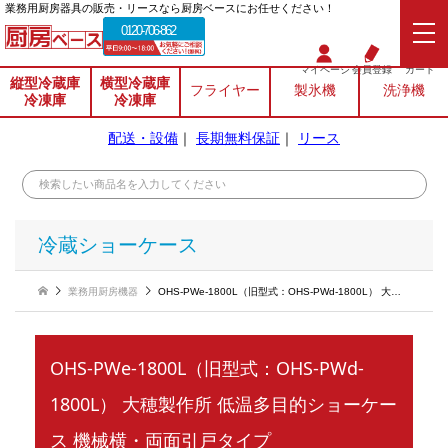
業務⽤厨房器具の販売・リースなら厨房ベースにお任せください！
0120-706-862
マイページ
会員登録
カート
縦型冷蔵庫
横型冷蔵庫
フライヤー
製氷機
洗浄機
冷凍庫
冷凍庫
配送・設備
｜
長期無料保証
｜
リース
冷蔵ショーケース
業務用厨房機器
OHS-PWe-1800L（旧型式：OHS-PWd-1800L） 大穂製作所 低温多目的ショーケース 機械横・両面引戸タイプ
OHS-PWe-1800L（旧型式：OHS-PWd-
1800L） 大穂製作所 低温多目的ショーケー
ス 機械横・両面引戸タイプ