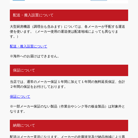
配送・搬入設置について
大型厨房機器（調理台も含みます）については、各メーカーが手配する運送
便を使います。（メーカー使用の運送便は配達地域によっても異なりま
す。）
配送・搬入設置について
※海外へのお届けはできません。
保証について
当店では、通常のメーカー保証１年間に加えて１年間の無料延長保証、合計
２年間の保証をお付けしております。
保証について
※一部メーカー保証のない製品（作業台やシンク等の板金製品）は対象外と
なります。
納期について
配送はメーカー直送になります。メーカーの在庫状況及び納品地域により異