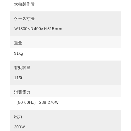
大穂製作所
ケース寸法
Ｗ1800×Ｄ400×Ｈ515ｍｍ
重量
91kg
有効容量
115ℓ
消費電力
（50‐60Hz） 238-270Ｗ
出力
200Ｗ