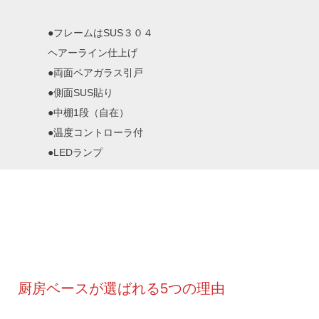
●フレームはSUS３０４
ヘアーライン仕上げ
●両面ペアガラス引戸
●側面SUS貼り
●中棚1段（自在）
●温度コントローラ付
●LEDランプ
厨房ベースが選ばれる5つの理由