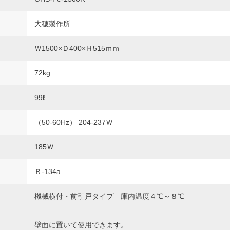
大穂製作所
Ｗ1500×Ｄ400×Ｈ515ｍｍ
72kg
99ℓ
（50‐60Hz） 204-237Ｗ
185Ｗ
Ｒ‐134a
機械横付・前引戸タイプ 庫内温度４℃～８℃
壁面に置いて使用できます。