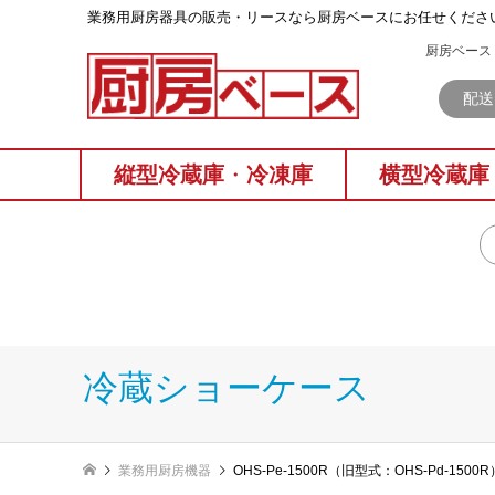
業務⽤厨房器具の販売・リースなら厨房ベースにお任せくださ
厨房ベース 
配送
縦型冷蔵庫
・
冷凍庫
横型冷蔵庫
冷蔵ショーケース
業務用厨房機器
OHS-Pe-1500R（旧型式：OHS-Pd-