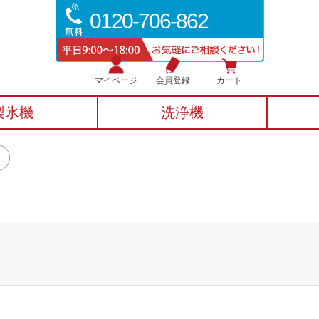
0120-706-862
マイページ
会員登録
カート
製氷機
洗浄機