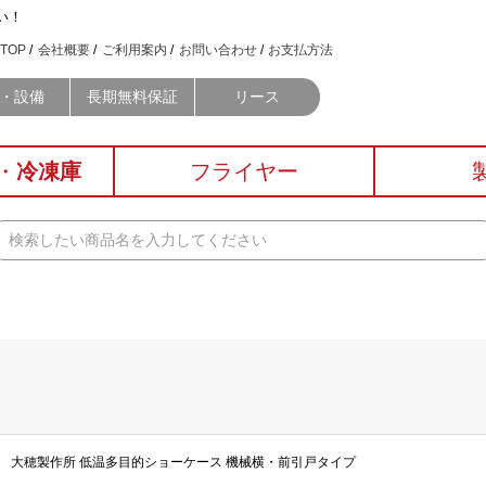
い！
TOP
会社概要
ご利用案内
お問い合わせ
お支払方法
・設備
長期無料保証
リース
・
冷凍庫
フライヤー
1500R） 大穂製作所 低温多目的ショーケース 機械横・前引戸タイプ