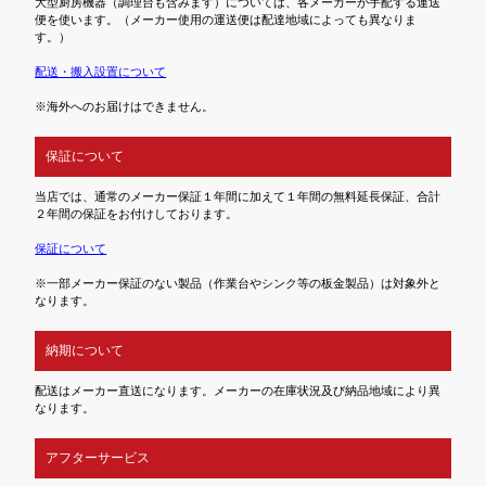
大型厨房機器（調理台も含みます）については、各メーカーが手配する運送
便を使います。（メーカー使用の運送便は配達地域によっても異なりま
す。）
配送・搬入設置について
※海外へのお届けはできません。
保証について
当店では、通常のメーカー保証１年間に加えて１年間の無料延長保証、合計
２年間の保証をお付けしております。
保証について
※一部メーカー保証のない製品（作業台やシンク等の板金製品）は対象外と
なります。
納期について
配送はメーカー直送になります。メーカーの在庫状況及び納品地域により異
なります。
アフターサービス