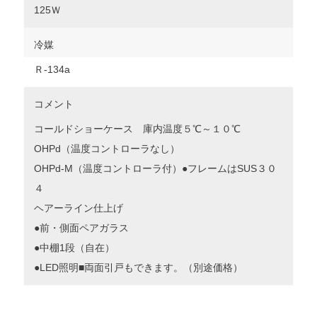
125Ｗ
冷媒
Ｒ‐134a
コメント
コールドショーケース 庫内温度５℃～１０℃
OHPd（温度コントローラなし）
OHPd-M（温度コントローラ付）●フレームはSUS３０
４
ヘアーライン仕上げ
●前・側面ペアガラス
●中棚1段（自在）
●LED照明■両面引戸もできます。（別途価格）