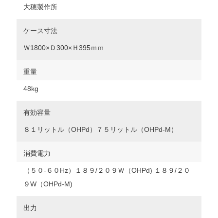
大穂製作所
ケース寸法
Ｗ1800×Ｄ300×Ｈ395ｍｍ
重量
48kg
有効容量
８１リットル（OHPd）７５リットル（OHPd-M）
消費電力
（５０‐６０Hz）１８９/２０９Ｗ（OHPd) １８９/２０
９W（OHPd-M)
出力