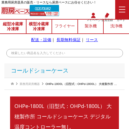
業務⽤厨房器具の販売・リースなら厨房ベースにお任せください！
0120-706-862
マイページ
会員登録
カート
縦型冷蔵庫
横型冷蔵庫
フライヤー
製氷機
洗浄機
冷凍庫
冷凍庫
配送・設備
｜
長期無料保証
｜
リース
コールドショーケース
業務用厨房機器
OHPe-1800L（旧型式：OHPd-1800L） 大穂製作所 コールドショーケース デジタル温度コントローラー無し
OHPe-1800L（旧型式：OHPd-1800L） 大
穂製作所 コールドショーケース デジタル
温度コントローラー無し