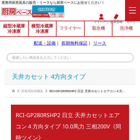
業務⽤厨房器具の販売・リースなら厨房ベースにお任せください！
0120-706-862
マイページ
会員登録
カート
縦型冷蔵庫
横型冷蔵庫
フライヤー
製氷機
洗浄機
冷凍庫
冷凍庫
配送・設備
｜
長期無料保証
｜
リース
天井カセット 4方向タイプ
業務用厨房機器
RCI-GP280RSHP2 日立 天井カセットエアコン４方向タイプ 10.0馬力 三相200V《同時ツイン》
RCI-GP280RSHP2 日立 天井カセットエア
コン４方向タイプ 10.0馬力 三相200V《同
時ツイン》