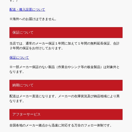
配送・搬入設置について
※海外へのお届けはできません。
保証について
当店では、通常のメーカー保証１年間に加えて１年間の無料延長保証、合計
２年間の保証をお付けしております。
保証について
※一部メーカー保証のない製品（作業台やシンク等の板金製品）は対象外と
なります。
納期について
配送はメーカー直送になります。メーカーの在庫状況及び納品地域により異
なります。
アフターサービス
全国各地のメーカー拠点から迅速に対応する万全のフォロー体制です。