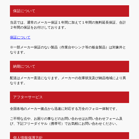
保証について
当店では、通常のメーカー保証１年間に加えて１年間の無料延長保証、合計
２年間の保証をお付けしております。
保証について
※一部メーカー保証のない製品（作業台やシンク等の板金製品）は対象外と
なります。
納期について
配送はメーカー直送になります。メーカーの在庫状況及び納品地域により異
なります。
アフターサービス
全国各地のメーカー拠点から迅速に対応する万全のフォロー体制です。
ご不明な点や、お困りの事などのお問い合わせはお問い合わせフォーム及
び、下記フリーダイヤル（携帯可）でお気軽にお問い合わせください。
個人情報保護方針