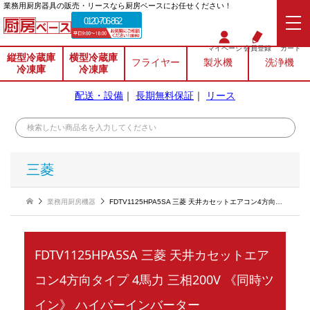
業務⽤厨房器具の販売・リースなら厨房ベースにお任せください！
0120-706-862
マイページ
会員登録
カート
縦型冷蔵庫
横型冷蔵庫
フライヤー
製氷機
洗浄機
冷凍庫
冷凍庫
配送・設備
｜
長期無料保証
｜
リース
三菱
業務用厨房機器
FDTV1125HPA5SA 三菱 天井カセットエアコン4方向タイプ 4馬力 三相200V 《同時ツイン》 ハイパーインバーター
FDTV1125HPA5SA 三菱 天井カセットエア
コン4方向タイプ 4馬力 三相200V 《同時ツ
イン》 ハイパーインバーター