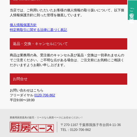
ご注文前の確認事項
当店では、ご利用いただいたお客様の個人情報の取り扱いについて、以下個
人情報保護方針に則った管理を徹底しています。
個人情報保護方針
特定商取引に関する法律に基づく表記
返品・交換・キャンセルについて
商品は業務用の為、受注後のキャンセル及び返品・交換は一切承れませんの
でご注意ください。ご不明な点がある場合は、ご注文前にお気軽にご相談く
ださいますようお願い申し上げます。
お問合せ
お問い合わせはこちら
フリーダイヤル
0120-706-862
平日9:00〜18:00
業務⽤厨房器具の販売・リースなら厨房ベースにお任せください！
〒270-1167 千葉県我孫子市台田4-11-36
TEL：0120-706-862