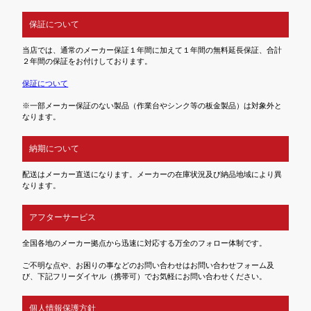
保証について
当店では、通常のメーカー保証１年間に加えて１年間の無料延長保証、合計
２年間の保証をお付けしております。
保証について
※一部メーカー保証のない製品（作業台やシンク等の板金製品）は対象外と
なります。
納期について
配送はメーカー直送になります。メーカーの在庫状況及び納品地域により異
なります。
アフターサービス
全国各地のメーカー拠点から迅速に対応する万全のフォロー体制です。
ご不明な点や、お困りの事などのお問い合わせはお問い合わせフォーム及
び、下記フリーダイヤル（携帯可）でお気軽にお問い合わせください。
個人情報保護方針