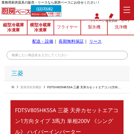
業務⽤厨房器具の販売・リースなら厨房ベースにお任せください！
0120-706-862
マイページ
会員登録
カート
縦型冷蔵庫
横型冷蔵庫
フライヤー
製氷機
洗浄機
冷凍庫
冷凍庫
配送・設備
｜
長期無料保証
｜
リース
三菱
業務用厨房機器
FDTSV805HK5SA 三菱 天井カセットエアコン1方向タイプ 3馬力 単相200V 《シングル》 ハイパーインバーター
FDTSV805HK5SA 三菱 天井カセットエアコ
ン1方向タイプ 3馬力 単相200V 《シング
ル》 ハイパーインバーター