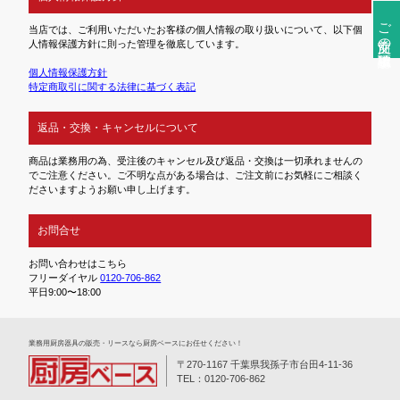
ご注文前の確認事項
当店では、ご利用いただいたお客様の個人情報の取り扱いについて、以下個
人情報保護方針に則った管理を徹底しています。
個人情報保護方針
特定商取引に関する法律に基づく表記
返品・交換・キャンセルについて
商品は業務用の為、受注後のキャンセル及び返品・交換は一切承れませんの
でご注意ください。ご不明な点がある場合は、ご注文前にお気軽にご相談く
ださいますようお願い申し上げます。
お問合せ
お問い合わせはこちら
フリーダイヤル
0120-706-862
平日9:00〜18:00
業務⽤厨房器具の販売・リースなら厨房ベースにお任せください！
〒270-1167 千葉県我孫子市台田4-11-36
TEL：0120-706-862