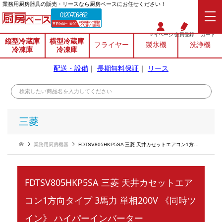
業務⽤厨房器具の販売・リースなら厨房ベースにお任せください！
0120-706-862
マイページ
会員登録
カート
縦型冷蔵庫
横型冷蔵庫
フライヤー
製氷機
洗浄機
冷凍庫
冷凍庫
配送・設備
｜
長期無料保証
｜
リース
三菱
業務用厨房機器
FDTSV805HKP5SA 三菱 天井カセットエアコン1方向タイプ 3馬力 単相200V 《同時ツイン》 ハイパーインバーター
FDTSV805HKP5SA 三菱 天井カセットエア
コン1方向タイプ 3馬力 単相200V 《同時ツ
イン》 ハイパーインバーター