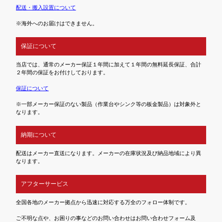
配送・搬入設置について
※海外へのお届けはできません。
保証について
当店では、通常のメーカー保証１年間に加えて１年間の無料延長保証、合計
２年間の保証をお付けしております。
保証について
※一部メーカー保証のない製品（作業台やシンク等の板金製品）は対象外と
なります。
納期について
配送はメーカー直送になります。メーカーの在庫状況及び納品地域により異
なります。
アフターサービス
全国各地のメーカー拠点から迅速に対応する万全のフォロー体制です。
ご不明な点や、お困りの事などのお問い合わせはお問い合わせフォーム及