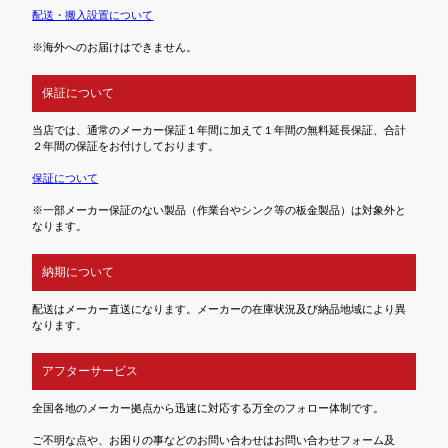
配送・搬入設置について
※海外へのお届けはできません。
保証について
当店では、通常のメーカー保証１年間に加えて１年間の無料延長保証、合計
２年間の保証をお付けしております。
保証について
※一部メーカー保証のない製品（作業台やシンク等の板金製品）は対象外と
なります。
納期について
配送はメーカー直送になります。メーカーの在庫状況及び納品地域により異
なります。
アフターサービス
全国各地のメーカー拠点から迅速に対応する万全のフォロー体制です。
ご不明な点や、お困りの事などのお問い合わせはお問い合わせフォーム及