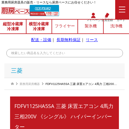
業務⽤厨房器具の販売・リースなら厨房ベースにお任せください！
0120-706-862
マイページ
会員登録
カート
縦型冷蔵庫
横型冷蔵庫
フライヤー
製氷機
洗浄機
冷凍庫
冷凍庫
配送・設備
｜
長期無料保証
｜
リース
三菱
業務用厨房機器
FDFV1125HA5SA 三菱 床置エアコン 4馬力 三相200V 《シングル》 ハイパーインバーター
FDFV1125HA5SA 三菱 床置エアコン 4馬力
三相200V 《シングル》 ハイパーインバー
ター