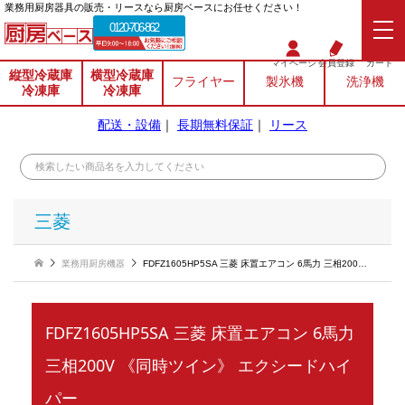
業務⽤厨房器具の販売・リースなら厨房ベースにお任せください！
0120-706-862
マイページ
会員登録
カート
縦型冷蔵庫
横型冷蔵庫
フライヤー
製氷機
洗浄機
冷凍庫
冷凍庫
配送・設備
｜
長期無料保証
｜
リース
三菱
業務用厨房機器
FDFZ1605HP5SA 三菱 床置エアコン 6馬力 三相200V 《同時ツイン》 エクシードハイパー
FDFZ1605HP5SA 三菱 床置エアコン 6馬力
三相200V 《同時ツイン》 エクシードハイ
パー