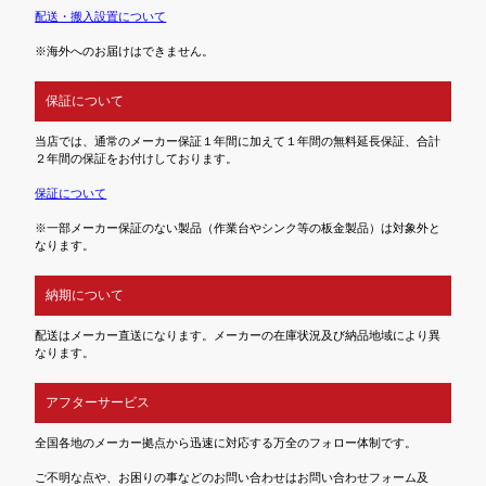
配送・搬入設置について
※海外へのお届けはできません。
保証について
当店では、通常のメーカー保証１年間に加えて１年間の無料延長保証、合計
２年間の保証をお付けしております。
保証について
※一部メーカー保証のない製品（作業台やシンク等の板金製品）は対象外と
なります。
納期について
配送はメーカー直送になります。メーカーの在庫状況及び納品地域により異
なります。
アフターサービス
全国各地のメーカー拠点から迅速に対応する万全のフォロー体制です。
ご不明な点や、お困りの事などのお問い合わせはお問い合わせフォーム及