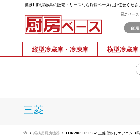
業務⽤厨房器具の販売・リースなら厨房ベースにお任せくださ
厨房ベース 
配送
縦型冷蔵庫
・
冷凍庫
横型冷蔵庫
三菱
業務用厨房機器
FDKV805HKP5SA 三菱 壁掛けエアコン