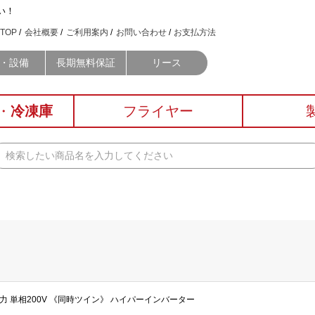
い！
TOP
会社概要
ご利用案内
お問い合わせ
お支払方法
・設備
長期無料保証
リース
・
冷凍庫
フライヤー
 3馬力 単相200V 《同時ツイン》 ハイパーインバーター