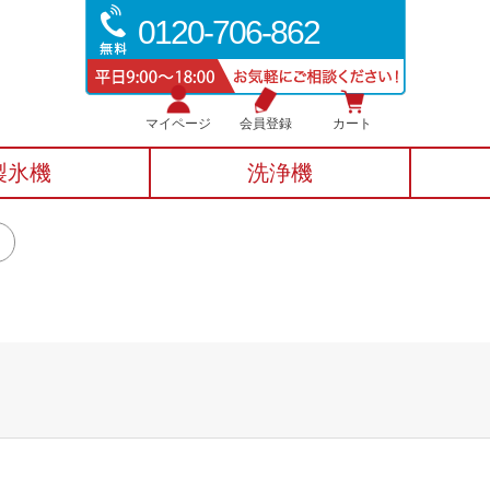
0120-706-862
マイページ
会員登録
カート
製氷機
洗浄機