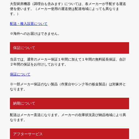
大型厨房機器（調理台も含みます）については、各メーカーが手配する運送
便を使います。（メーカー使用の運送便は配達地域によっても異なりま
す。）
配送・搬入設置について
※海外へのお届けはできません。
保証について
当店では、通常のメーカー保証１年間に加えて１年間の無料延長保証、合計
２年間の保証をお付けしております。
保証について
※一部メーカー保証のない製品（作業台やシンク等の板金製品）は対象外と
なります。
納期について
配送はメーカー直送になります。メーカーの在庫状況及び納品地域により異
なります。
アフターサービス