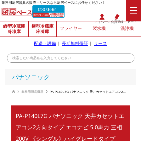
業務⽤厨房器具の販売・リースなら厨房ベースにお任せください！
0120-706-862
マイページ
会員登録
カート
縦型冷蔵庫
横型冷蔵庫
フライヤー
製氷機
洗浄機
冷凍庫
冷凍庫
配送・設備
｜
長期無料保証
｜
リース
パナソニック
業務用厨房機器
PA-P140L7G パナソニック 天井カセットエアコン2方向タイプ エコナビ 5.0馬力 三相200V 《シングル》ハイグレードタイプ
PA-P140L7G パナソニック 天井カセットエ
アコン2方向タイプ エコナビ 5.0馬力 三相
200V 《シングル》ハイグレードタイプ