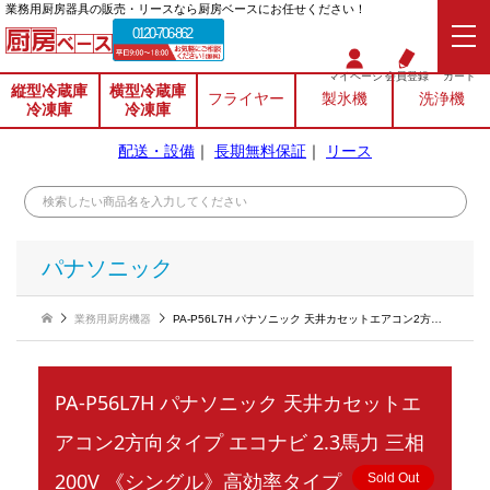
業務⽤厨房器具の販売・リースなら厨房ベースにお任せください！
0120-706-862
マイページ
会員登録
カート
縦型冷蔵庫
横型冷蔵庫
フライヤー
製氷機
洗浄機
冷凍庫
冷凍庫
配送・設備
｜
長期無料保証
｜
リース
パナソニック
業務用厨房機器
PA-P56L7H パナソニック 天井カセットエアコン2方向タイプ エコナビ 2.3馬力 三相200V 《シングル》高効率タイプ
PA-P56L7H パナソニック 天井カセットエ
アコン2方向タイプ エコナビ 2.3馬力 三相
200V 《シングル》高効率タイプ
Sold Out