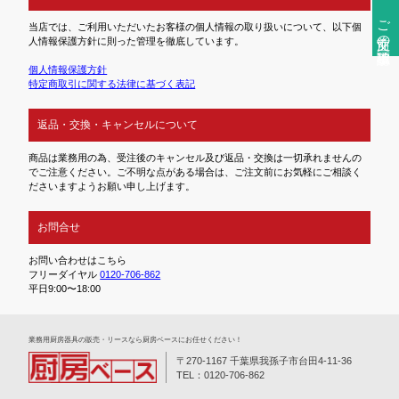
ご注文前の確認事項
当店では、ご利用いただいたお客様の個人情報の取り扱いについて、以下個
人情報保護方針に則った管理を徹底しています。
個人情報保護方針
特定商取引に関する法律に基づく表記
返品・交換・キャンセルについて
商品は業務用の為、受注後のキャンセル及び返品・交換は一切承れませんの
でご注意ください。ご不明な点がある場合は、ご注文前にお気軽にご相談く
ださいますようお願い申し上げます。
お問合せ
お問い合わせはこちら
フリーダイヤル
0120-706-862
平日9:00〜18:00
業務⽤厨房器具の販売・リースなら厨房ベースにお任せください！
〒270-1167 千葉県我孫子市台田4-11-36
TEL：0120-706-862