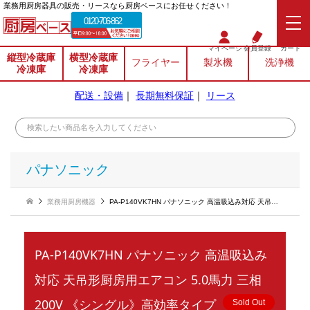
業務⽤厨房器具の販売・リースなら厨房ベースにお任せください！
0120-706-862
マイページ
会員登録
カート
縦型冷蔵庫
横型冷蔵庫
フライヤー
製氷機
洗浄機
冷凍庫
冷凍庫
配送・設備
｜
長期無料保証
｜
リース
パナソニック
業務用厨房機器
PA-P140VK7HN パナソニック 高温吸込み対応 天吊形厨房用エアコン 5.0馬力 三相200V 《シングル》高効率タイプ
PA-P140VK7HN パナソニック 高温吸込み
対応 天吊形厨房用エアコン 5.0馬力 三相
200V 《シングル》高効率タイプ
Sold Out