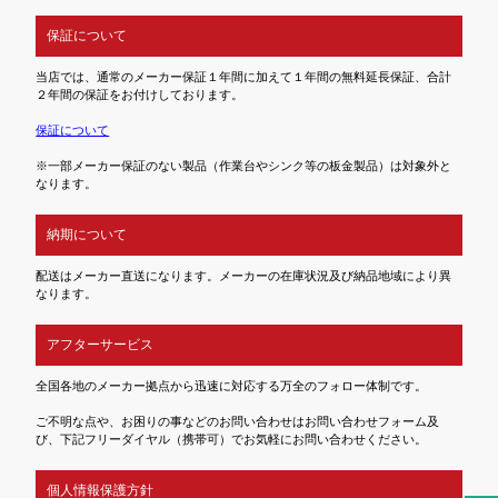
保証について
当店では、通常のメーカー保証１年間に加えて１年間の無料延長保証、合計
２年間の保証をお付けしております。
保証について
※一部メーカー保証のない製品（作業台やシンク等の板金製品）は対象外と
なります。
納期について
配送はメーカー直送になります。メーカーの在庫状況及び納品地域により異
なります。
アフターサービス
全国各地のメーカー拠点から迅速に対応する万全のフォロー体制です。
ご不明な点や、お困りの事などのお問い合わせはお問い合わせフォーム及
び、下記フリーダイヤル（携帯可）でお気軽にお問い合わせください。
個人情報保護方針