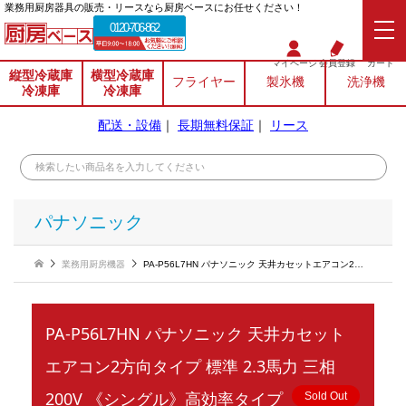
業務⽤厨房器具の販売・リースなら厨房ベースにお任せください！
0120-706-862
マイページ
会員登録
カート
縦型冷蔵庫
横型冷蔵庫
フライヤー
製氷機
洗浄機
冷凍庫
冷凍庫
配送・設備
｜
長期無料保証
｜
リース
パナソニック
業務用厨房機器
PA-P56L7HN パナソニック 天井カセットエアコン2方向タイプ 標準 2.3馬力 三相200V 《シングル》高効率タイプ
PA-P56L7HN パナソニック 天井カセット
エアコン2方向タイプ 標準 2.3馬力 三相
200V 《シングル》高効率タイプ
Sold Out