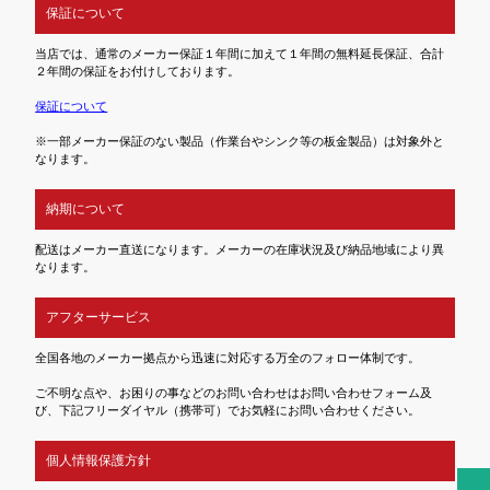
保証について
当店では、通常のメーカー保証１年間に加えて１年間の無料延長保証、合計
２年間の保証をお付けしております。
保証について
※一部メーカー保証のない製品（作業台やシンク等の板金製品）は対象外と
なります。
納期について
配送はメーカー直送になります。メーカーの在庫状況及び納品地域により異
なります。
アフターサービス
全国各地のメーカー拠点から迅速に対応する万全のフォロー体制です。
ご不明な点や、お困りの事などのお問い合わせはお問い合わせフォーム及
び、下記フリーダイヤル（携帯可）でお気軽にお問い合わせください。
個人情報保護方針