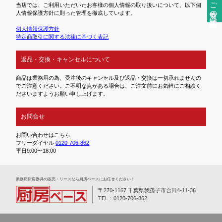
ご注文前の確認事項
当店では、ご利用いただいたお客様の個人情報の取り扱いについて、以下個
人情報保護方針に則った管理を徹底しています。
個人情報保護方針
特定商取引に関する法律に基づく表記
返品・交換・キャンセルについて
商品は業務用の為、受注後のキャンセル及び返品・交換は一切承れませんの
でご注意ください。ご不明な点がある場合は、ご注文前にお気軽にご相談く
ださいますようお願い申し上げます。
お問合せ
お問い合わせはこちら
フリーダイヤル
0120-706-862
平日9:00〜18:00
業務⽤厨房器具の販売・リースなら厨房ベースにお任せください！
〒270-1167 千葉県我孫子市台田4-11-36
TEL：0120-706-862