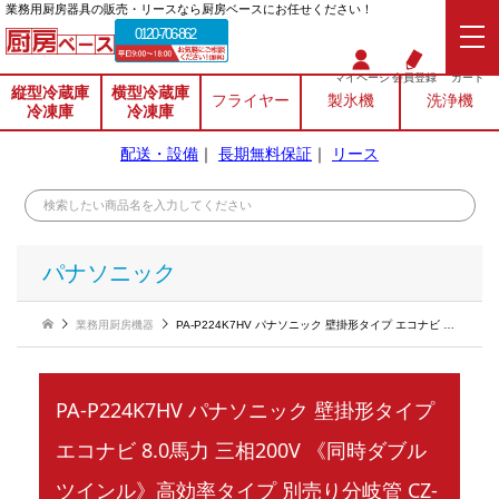
業務⽤厨房器具の販売・リースなら厨房ベースにお任せください！
0120-706-862
マイページ
会員登録
カート
縦型冷蔵庫
横型冷蔵庫
フライヤー
製氷機
洗浄機
冷凍庫
冷凍庫
配送・設備
｜
長期無料保証
｜
リース
パナソニック
業務用厨房機器
PA-P224K7HV パナソニック 壁掛形タイプ エコナビ 8.0馬力 三相200V 《同時ダブルツインル》高効率タイプ 別売り分岐管 CZ-160BKⅹ2 CZ-300BK2付
PA-P224K7HV パナソニック 壁掛形タイプ
エコナビ 8.0馬力 三相200V 《同時ダブル
ツインル》高効率タイプ 別売り分岐管 CZ-