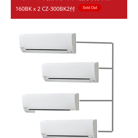
160BKⅹ2 CZ-300BK2付
Sold Out