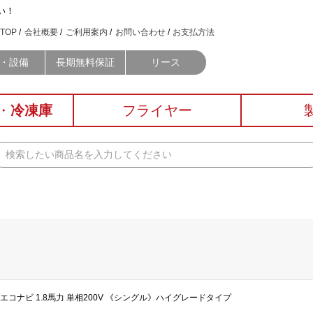
い！
TOP
会社概要
ご利用案内
お問い合わせ
お支払方法
・設備
長期無料保証
リース
・
冷凍庫
フライヤー
プ エコナビ 1.8馬力 単相200V 《シングル》ハイグレードタイプ