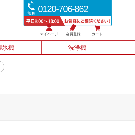
0120-706-862
マイページ
会員登録
カート
製氷機
洗浄機