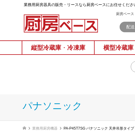
業務⽤厨房器具の販売・リースなら厨房ベースにお任せくださ
厨房ベース 
配送
縦型冷蔵庫
・
冷凍庫
横型冷蔵庫
パナソニック
業務用厨房機器
PA-P45T7SG パナソニック 天井吊形タイ