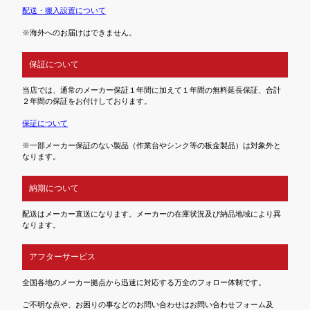
配送・搬入設置について
※海外へのお届けはできません。
保証について
当店では、通常のメーカー保証１年間に加えて１年間の無料延長保証、合計
２年間の保証をお付けしております。
保証について
※一部メーカー保証のない製品（作業台やシンク等の板金製品）は対象外と
なります。
納期について
配送はメーカー直送になります。メーカーの在庫状況及び納品地域により異
なります。
アフターサービス
全国各地のメーカー拠点から迅速に対応する万全のフォロー体制です。
ご不明な点や、お困りの事などのお問い合わせはお問い合わせフォーム及