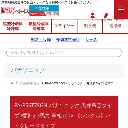
業務⽤厨房器具の販売・リースなら厨房ベースにお任せください！
0120-706-862
マイページ
会員登録
カート
縦型冷蔵庫
横型冷蔵庫
フライヤー
製氷機
洗浄機
冷凍庫
冷凍庫
配送・設備
｜
長期無料保証
｜
リース
パナソニック
業務用厨房機器
PA-P56T7SGN パナソニック 天井吊形タイプ 標準 2.3馬力 単相200V 《シングル》ハイグレードタイプ
PA-P56T7SGN パナソニック 天井吊形タイ
プ 標準 2.3馬力 単相200V 《シングル》ハ
イグレードタイプ