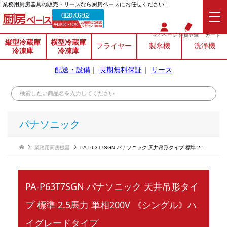
業務⽤厨房器具の販売・リースなら厨房ベースにお任せください！
0120-706-862
マイページ
会員登録
カート
縦型冷蔵庫
横型冷蔵庫
フライヤー
製氷機
洗浄機
冷凍庫
冷凍庫
配送・設備
｜
長期無料保証
｜
リース
パナソニック
業務用厨房機器
PA-P63T7SGN パナソニック 天井吊形タイプ 標準 2.5馬力 単相200V 《シングル》ハイグレードタイプ
PA-P63T7SGN パナソニック 天井吊形タイ
プ 標準 2.5馬力 単相200V 《シングル》ハ
イグレードタイプ