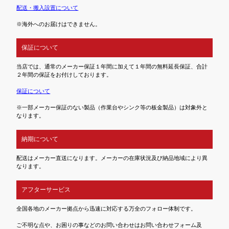
配送・搬入設置について
※海外へのお届けはできません。
保証について
当店では、通常のメーカー保証１年間に加えて１年間の無料延長保証、合計
２年間の保証をお付けしております。
保証について
※一部メーカー保証のない製品（作業台やシンク等の板金製品）は対象外と
なります。
納期について
配送はメーカー直送になります。メーカーの在庫状況及び納品地域により異
なります。
アフターサービス
全国各地のメーカー拠点から迅速に対応する万全のフォロー体制です。
ご不明な点や、お困りの事などのお問い合わせはお問い合わせフォーム及