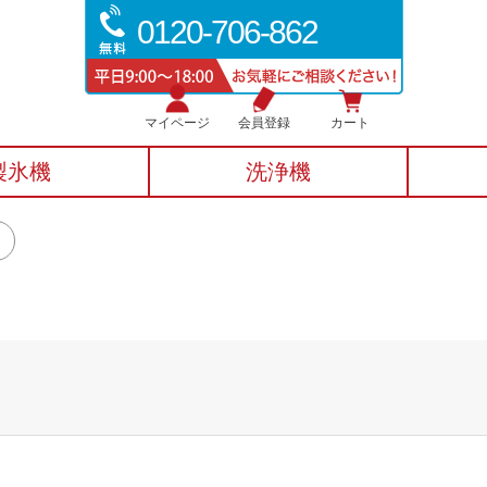
0120-706-862
マイページ
会員登録
カート
製氷機
洗浄機