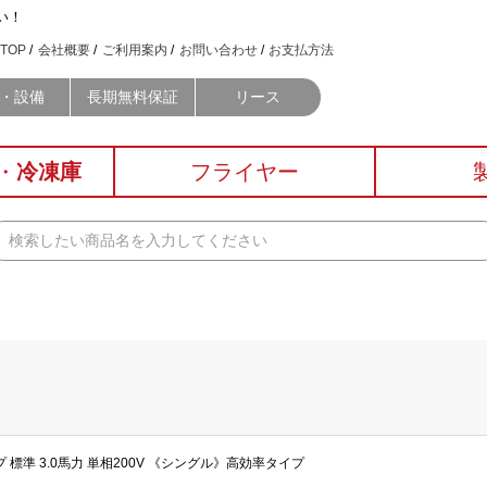
い！
TOP
会社概要
ご利用案内
お問い合わせ
お支払方法
・設備
長期無料保証
リース
・
冷凍庫
フライヤー
プ 標準 3.0馬力 単相200V 《シングル》高効率タイプ