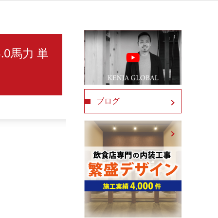
.0馬力 単
ブログ