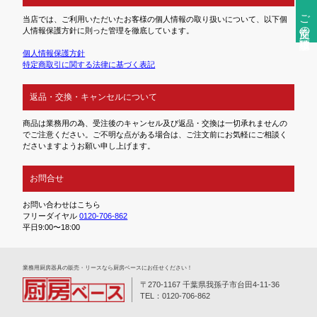
ご注文前の確認事項
当店では、ご利用いただいたお客様の個人情報の取り扱いについて、以下個
人情報保護方針に則った管理を徹底しています。
個人情報保護方針
特定商取引に関する法律に基づく表記
返品・交換・キャンセルについて
商品は業務用の為、受注後のキャンセル及び返品・交換は一切承れませんの
でご注意ください。ご不明な点がある場合は、ご注文前にお気軽にご相談く
ださいますようお願い申し上げます。
お問合せ
お問い合わせはこちら
フリーダイヤル
0120-706-862
平日9:00〜18:00
業務⽤厨房器具の販売・リースなら厨房ベースにお任せください！
〒270-1167 千葉県我孫子市台田4-11-36
TEL：0120-706-862