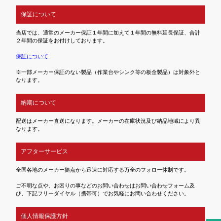
保証について
当店では、通常のメーカー保証１年間に加えて１年間の無料延長保証、合計
２年間の保証をお付けしております。
保証について
※一部メーカー保証のない製品（作業台やシンク等の板金製品）は対象外と
なります。
納期について
配送はメーカー直送になります。メーカーの在庫状況及び納品地域により異
なります。
アフターサービス
全国各地のメーカー拠点から迅速に対応する万全のフォロー体制です。
ご不明な点や、お困りの事などのお問い合わせはお問い合わせフォーム及
び、下記フリーダイヤル（携帯可）でお気軽にお問い合わせください。
個人情報保護方針