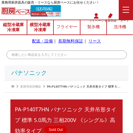
業務⽤厨房器具の販売・リースなら厨房ベースにお任せください！
0120-706-862
マイページ
会員登録
カート
縦型冷蔵庫
横型冷蔵庫
フライヤー
製氷機
洗浄機
冷凍庫
冷凍庫
配送・設備
｜
長期無料保証
｜
リース
パナソニック
業務用厨房機器
PA-P140T7HN パナソニック 天井吊形タイプ 標準 5.0馬力 三相200V 《シングル》高効率タイプ
PA-P140T7HN パナソニック 天井吊形タイ
プ 標準 5.0馬力 三相200V 《シングル》高
効率タイプ
Sold Out