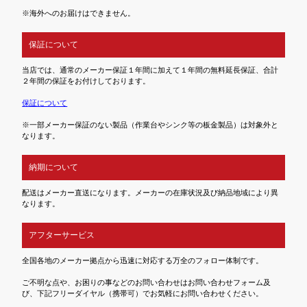
※海外へのお届けはできません。
保証について
当店では、通常のメーカー保証１年間に加えて１年間の無料延長保証、合計
２年間の保証をお付けしております。
保証について
※一部メーカー保証のない製品（作業台やシンク等の板金製品）は対象外と
なります。
納期について
配送はメーカー直送になります。メーカーの在庫状況及び納品地域により異
なります。
アフターサービス
全国各地のメーカー拠点から迅速に対応する万全のフォロー体制です。
ご不明な点や、お困りの事などのお問い合わせはお問い合わせフォーム及
び、下記フリーダイヤル（携帯可）でお気軽にお問い合わせください。