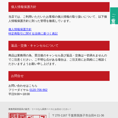
個人情報保護方針
ご注文前の確認事項
当店では、ご利用いただいたお客様の個人情報の取り扱いについて、以下個
人情報保護方針に則った管理を徹底しています。
個人情報保護方針
特定商取引に関する法律に基づく表記
返品・交換・キャンセルについて
商品は業務用の為、受注後のキャンセル及び返品・交換は一切承れませんの
でご注意ください。ご不明な点がある場合は、ご注文前にお気軽にご相談く
ださいますようお願い申し上げます。
お問合せ
お問い合わせはこちら
フリーダイヤル
0120-706-862
平日9:00〜18:00
業務⽤厨房器具の販売・リースなら厨房ベースにお任せください！
〒270-1167 千葉県我孫子市台田4-11-36