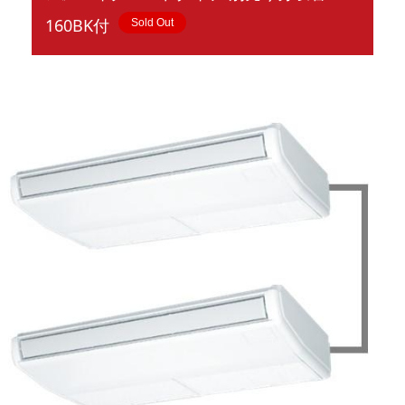
160BK付
Sold Out