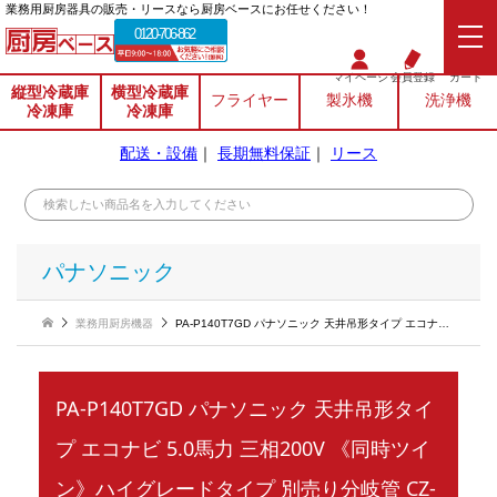
業務⽤厨房器具の販売・リースなら厨房ベースにお任せください！
0120-706-862
マイページ
会員登録
カート
縦型冷蔵庫
横型冷蔵庫
フライヤー
製氷機
洗浄機
冷凍庫
冷凍庫
配送・設備
｜
長期無料保証
｜
リース
パナソニック
業務用厨房機器
PA-P140T7GD パナソニック 天井吊形タイプ エコナビ 5.0馬力 三相200V 《同時ツイン》ハイグレードタイプ 別売り分岐管 CZ-160BK付
PA-P140T7GD パナソニック 天井吊形タイ
プ エコナビ 5.0馬力 三相200V 《同時ツイ
ン》ハイグレードタイプ 別売り分岐管 CZ-