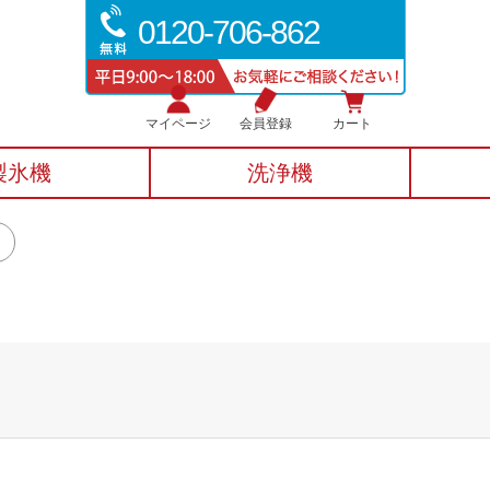
0120-706-862
マイページ
会員登録
カート
製氷機
洗浄機