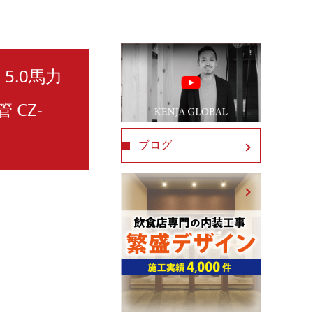
5.0馬力
 CZ-
ブログ