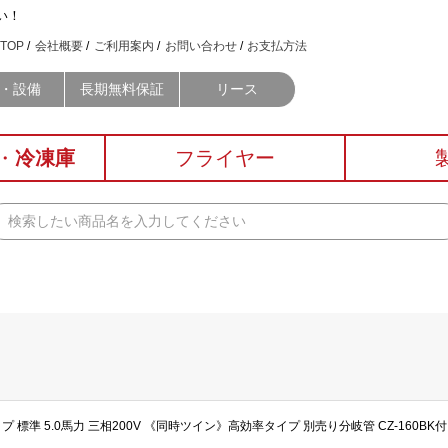
い！
TOP
会社概要
ご利用案内
お問い合わせ
お支払方法
・設備
長期無料保証
リース
・
冷凍庫
フライヤー
イプ 標準 5.0馬力 三相200V 《同時ツイン》高効率タイプ 別売り分岐管 CZ-160BK付