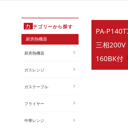
カ
テゴリーから探す
PA-P14
厨房熱機器
三相200
厨房熱機器
160BK付
ガスレンジ
ガステーブル
フライヤー
中華レンジ