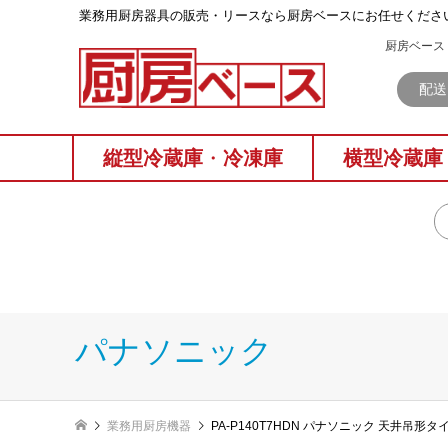
業務⽤厨房器具の販売・リースなら厨房ベースにお任せくださ
厨房ベース 
配送
縦型冷蔵庫
・
冷凍庫
横型冷蔵庫
パナソニック
業務用厨房機器
PA-P140T7HDN パナソニック 天井吊形タ