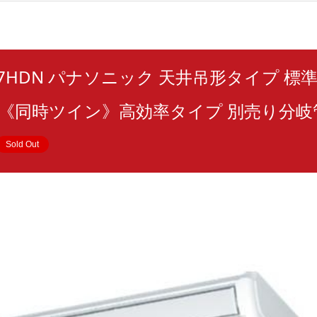
0T7HDN パナソニック 天井吊形タイプ 標準 
V 《同時ツイン》高効率タイプ 別売り分岐管
Sold Out