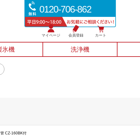
0120-706-862
マイページ
会員登録
カート
製氷機
洗浄機
CZ-160BK付