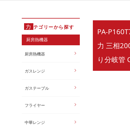
カ
テゴリーから探す
PA-P16
厨房熱機器
力 三相2
厨房熱機器
り分岐管 C
ガスレンジ
ガステーブル
フライヤー
中華レンジ