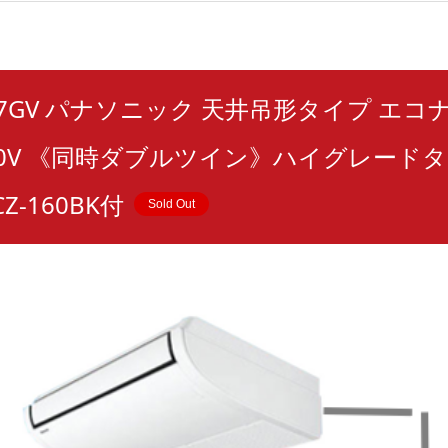
0T7GV パナソニック 天井吊形タイプ エコナ
00V 《同時ダブルツイン》ハイグレードタ
Z-160BK付
Sold Out