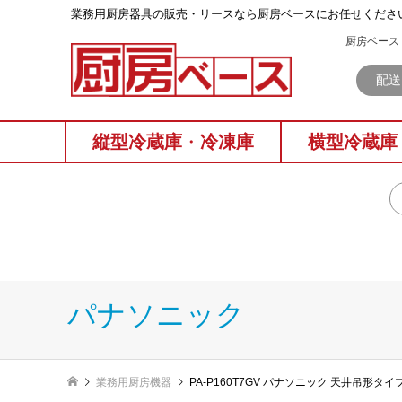
業務⽤厨房器具の販売・リースなら厨房ベースにお任せくださ
厨房ベース 
配送
縦型冷蔵庫
・
冷凍庫
横型冷蔵庫
パナソニック
業務用厨房機器
PA-P160T7GV パナソニック 天井吊形タ