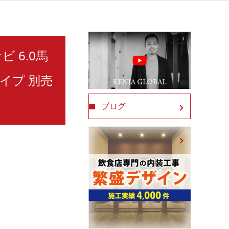
ビ 6.0馬
イプ 別売
ブログ