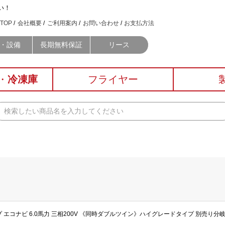
い！
TOP
会社概要
ご利用案内
お問い合わせ
お支払方法
・設備
長期無料保証
リース
・
冷凍庫
フライヤー
イプ エコナビ 6.0馬力 三相200V 《同時ダブルツイン》ハイグレードタイプ 別売り分岐管 