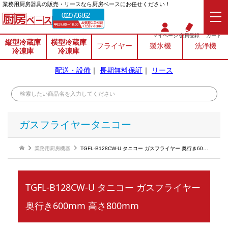
業務⽤厨房器具の販売・リースなら厨房ベースにお任せください！
0120-706-862
マイページ
会員登録
カート
縦型冷蔵庫
横型冷蔵庫
フライヤー
製氷機
洗浄機
冷凍庫
冷凍庫
配送・設備
｜
長期無料保証
｜
リース
ガスフライヤータニコー
業務用厨房機器
TGFL-B128CW-U タニコー ガスフライヤー 奥行き600mm 高さ800mm
TGFL-B128CW-U タニコー ガスフライヤー
奥行き600mm 高さ800mm