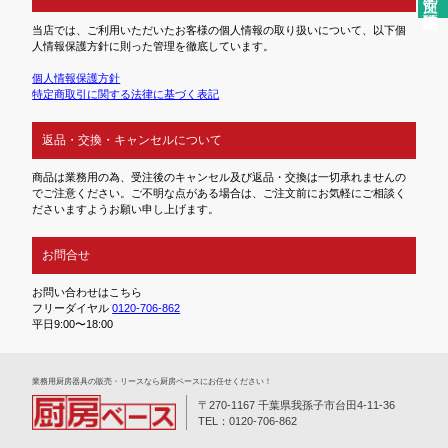
当店では、ご利用いただいたお客様の個人情報の取り扱いについて、以下個
人情報保護方針に則った管理を徹底しています。
個人情報保護方針
特定商取引に関する法律に基づく表記
返品・交換・キャンセルについて
商品は業務用の為、受注後のキャンセル及び返品・交換は一切承れませんの
でご注意ください。ご不明な点がある場合は、ご注文前にお気軽にご相談く
ださいますようお願い申し上げます。
お問合せ
お問い合わせはこちら
フリーダイヤル
0120-706-862
平日9:00〜18:00
業務⽤厨房器具の販売・リースなら厨房ベースにお任せください！
〒270-1167 千葉県我孫子市台田4-11-36
TEL：0120-706-862