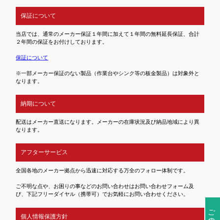
保証について
当店では、通常のメーカー保証１年間に加えて１年間の無料延長保証、合計
２年間の保証をお付けしております。
保証について
※一部メーカー保証のない製品（作業台やシンク等の板金製品）は対象外と
なります。
納期について
配送はメーカー直送になります。メーカーの在庫状況及び納品地域により異
なります。
アフターサービス
全国各地のメーカー拠点から迅速に対応する万全のフォロー体制です。
ご不明な点や、お困りの事などのお問い合わせはお問い合わせフォーム及
び、下記フリーダイヤル（携帯可）でお気軽にお問い合わせください。
ご注文前の確認事項
個人情報保護方針