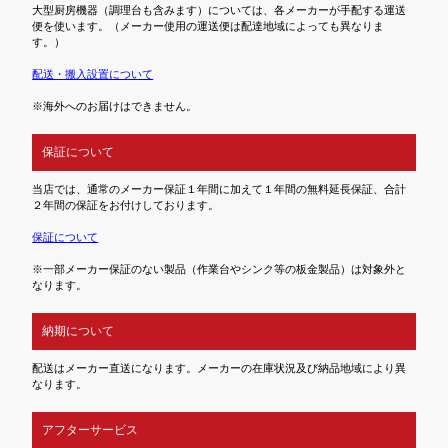
大型厨房機器（調理台も含みます）については、各メーカーが手配する運送
便を使います。（メーカー使用の運送便は配達地域によっても異なりま
す。）
配送・搬入設置について
※海外へのお届けはできません。
保証について
当店では、通常のメーカー保証１年間に加えて１年間の無料延長保証、合計
２年間の保証をお付けしております。
保証について
※一部メーカー保証のない製品（作業台やシンク等の板金製品）は対象外と
なります。
納期について
配送はメーカー直送になります。メーカーの在庫状況及び納品地域により異
なります。
アフターサービス