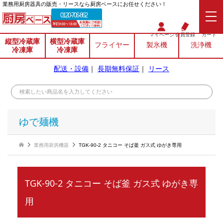
業務⽤厨房器具の販売・リースなら厨房ベースにお任せください！
0120-706-862
マイページ
会員登録
カート
縦型冷蔵庫
横型冷蔵庫
フライヤー
製氷機
洗浄機
冷凍庫
冷凍庫
配送・設備
｜
長期無料保証
｜
リース
ゆで麺機
業務用厨房機器
TGK-90-2 タニコー そば釜 ガス式 ゆがき専用
TGK-90-2 タニコー そば釜 ガス式 ゆがき専
用