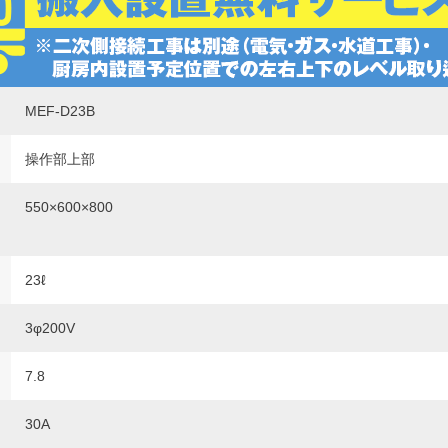
MEF-D23B
操作部上部
550×600×800
23ℓ
3φ200V
7.8
30A