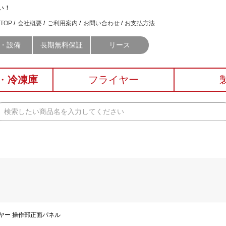
い！
TOP
会社概要
ご利用案内
お問い合わせ
お支払方法
・設備
長期無料保証
リース
・
冷凍庫
フライヤー
イヤー 操作部正面パネル