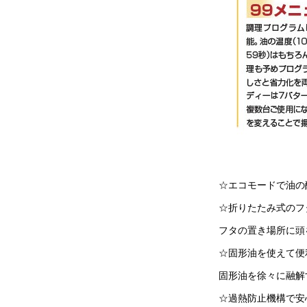
☆エコモードで油の
☆折りたたみ式のフ
フタの置き場所に頭
☆固形油を使えて便
固形油を徐々に融解
☆過熱防止機構で安