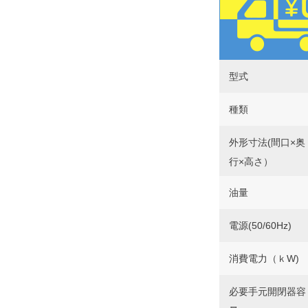
型式
種類
外形寸法(間口×奥
行×高さ）
油量
電源(50/60Hz)
消費電力（ｋW)
必要手元開閉器容