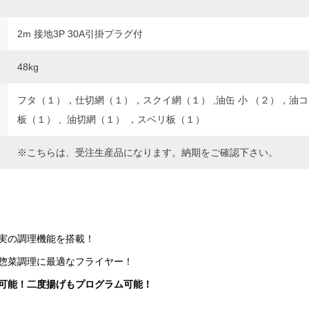
2m 接地3P 30A引掛プラグ付
48kg
フタ（１），仕切網（１），スクイ網（１） ,油缶 小 （２），油
板（１） , 油切網（１） ，スベリ板（１）
※こちらは、受注生産品になります。納期をご確認下さい。
実の調理機能を搭載！
惣菜調理に最適なフライヤー！
可能！二度揚げもプログラム可能！