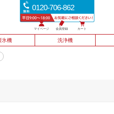
0120-706-862
マイページ
会員登録
カート
製氷機
洗浄機