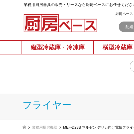
業務⽤厨房器具の販売・リースなら厨房ベースにお任せくださ
厨房ベース 
配送
縦型冷蔵庫
・
冷凍庫
横型冷蔵庫
フライヤー
業務用厨房機器
MEF-D23B マルゼン デリカ向け電気フラ