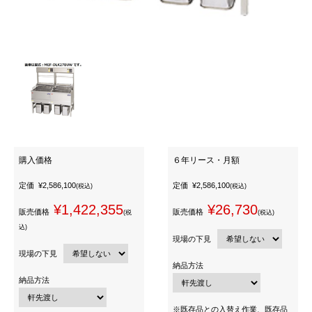
購入価格
６年リース・月額
定価
¥2,586,100
定価
¥2,586,100
(税込)
(税込)
¥1,422,355
¥26,730
販売価格
販売価格
(税
(税込)
込)
現場の下見
現場の下見
納品方法
納品方法
※既存品との入替え作業、既存品