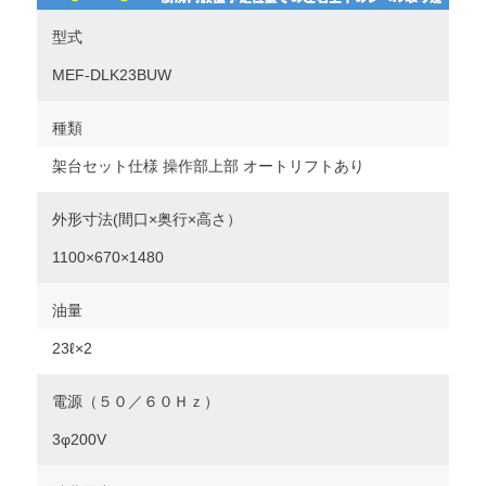
型式
MEF-DLK23BUW
種類
架台セット仕様 操作部上部 オートリフトあり
外形寸法(間口×奥行×高さ）
1100×670×1480
油量
23ℓ×2
電源（５０／６０Ｈｚ）
3φ200V