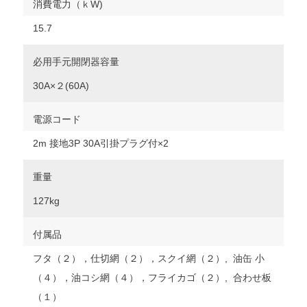
消費電力（ｋW)
15.7
必用手元開閉器容量
30A×２(60A)
電源コード
2m 接地3P 30A引掛プラグ付×2
重量
127kg
付属品
フタ（２），仕切網（２），スクイ網（２）, 油缶 小
（４），油コシ網（４），フライカゴ（２）, 合わせ板
（１）