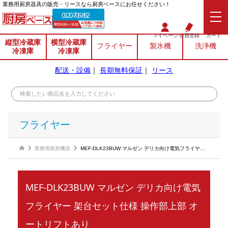
業務⽤厨房器具の販売・リースなら厨房ベースにお任せください！
0120-706-862
マイページ
会員登録
カート
縦型冷蔵庫
横型冷蔵庫
フライヤー
製氷機
洗浄機
冷凍庫
冷凍庫
配送・設備
｜
長期無料保証
｜
リース
フライヤー
業務用厨房機器
MEF-DLK23BUW マルゼン デリカ向け電気フライヤー 架台セット仕様 操作部上部 オートリフトあり
MEF-DLK23BUW マルゼン デリカ向け電気
フライヤー 架台セット仕様 操作部上部 オ
ートリフトあり