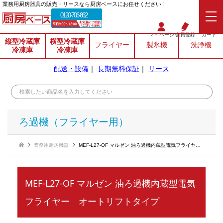
業務⽤厨房器具の販売・リースなら厨房ベースにお任せください！
0120-706-862
マイページ
会員登録
カート
縦型冷蔵庫
横型冷蔵庫
フライヤー
製氷機
洗浄機
冷凍庫
冷凍庫
配送・設備
｜
長期無料保証
｜
リース
ろ過機（フライヤー用）
業務用厨房機器
MEF-L27-OF マルゼン 油ろ過機内蔵型電気フライヤー オートリフトタイプ
MEF-L27-OF マルゼン 油ろ過機内蔵型電気
フライヤー オートリフトタイプ