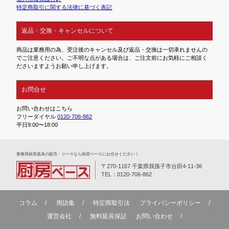
特定商取引に関する法律に基づく表記
返品・交換・キャンセルについて
商品は業務用の為、受注後のキャンセル及び返品・交換は一切承れませんの
でご注意ください。ご不明な点がある場合は、ご注文前にお気軽にご相談く
ださいますようお願い申し上げます。
お問合せ
お問い合わせはこちら
フリーダイヤル
0120-706-862
平日9:00〜18:00
業務⽤厨房器具の販売・リースなら厨房ベースにお任せください！
〒270-1167 千葉県我孫子市台田4-11-36
TEL：0120-706-862
コラム
用語集
特定商取引法
プライバシーポリシー
運営会社
無料延⻑保証
お問い合わせ