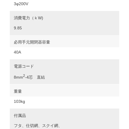
3φ200V
消費電力（ｋW)
9.85
必用手元開閉器容量
40A
電源コード
2
8mm
-4芯 直結
重量
103kg
付属品
フタ、仕切網、スクイ網、