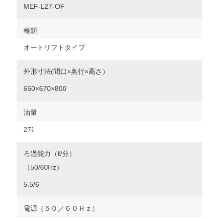
MEF-L27-OF
種類
オートリフトタイプ
外形寸法(間口×奥行×高さ）
650×670×800
油量
27ℓ
ろ過能力（ℓ/分）
（50/60Hz）
5.5/6
電源（５０／６０Ｈｚ）