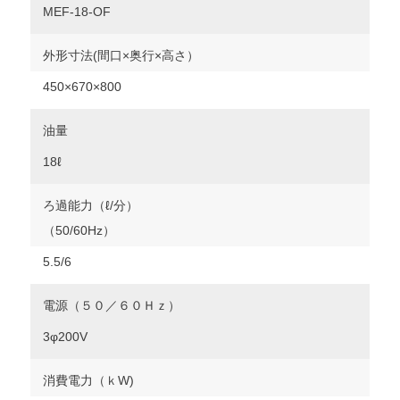
MEF-18-OF
外形寸法(間口×奥行×高さ）
450×670×800
油量
18ℓ
ろ過能力（ℓ/分）
（50/60Hz）
5.5/6
電源（５０／６０Ｈｚ）
3φ200V
消費電力（ｋW)