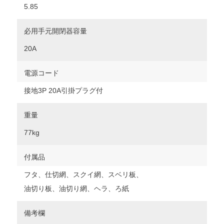
5.85
必用手元開閉器容量
20A
電源コード
接地3P 20A引掛プラグ付
重量
77kg
付属品
フタ、仕切網、スクイ網、スベリ板、
油切り板、油切り網、ヘラ、ろ紙
備考欄