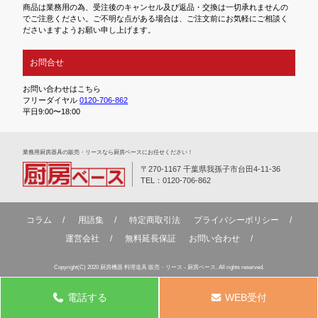
商品は業務用の為、受注後のキャンセル及び返品・交換は一切承れませんの
でご注意ください。ご不明な点がある場合は、ご注文前にお気軽にご相談く
ださいますようお願い申し上げます。
お問合せ
お問い合わせはこちら
フリーダイヤル
0120-706-862
平日9:00〜18:00
業務⽤厨房器具の販売・リースなら厨房ベースにお任せください！
〒270-1167 千葉県我孫子市台田4-11-36
TEL：0120-706-862
コラム
用語集
特定商取引法
プライバシーポリシー
運営会社
無料延⻑保証
お問い合わせ
Copyright(C) 2020 厨房機器 料理道具 販売・リース - 厨房ベース. All rights reserved.
電話する
WEB受付