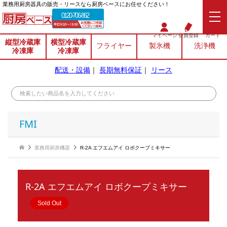
業務⽤厨房器具の販売・リースなら厨房ベースにお任せください！
0120-706-862
マイページ
会員登録
カート
縦型冷蔵庫
横型冷蔵庫
フライヤー
製氷機
洗浄機
冷凍庫
冷凍庫
配送・設備
｜
長期無料保証
｜
リース
FMI
業務用厨房機器
R-2A エフエムアイ ロボクープミキサー
R-2A エフエムアイ ロボクープミキサー
Sold Out