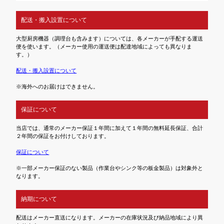
配送・搬入設置について
大型厨房機器（調理台も含みます）については、各メーカーが手配する運送
便を使います。（メーカー使用の運送便は配達地域によっても異なりま
す。）
配送・搬入設置について
※海外へのお届けはできません。
保証について
当店では、通常のメーカー保証１年間に加えて１年間の無料延長保証、合計
２年間の保証をお付けしております。
保証について
※一部メーカー保証のない製品（作業台やシンク等の板金製品）は対象外と
なります。
納期について
配送はメーカー直送になります。メーカーの在庫状況及び納品地域により異