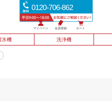
0120-706-862
マイページ
会員登録
カート
製氷機
洗浄機