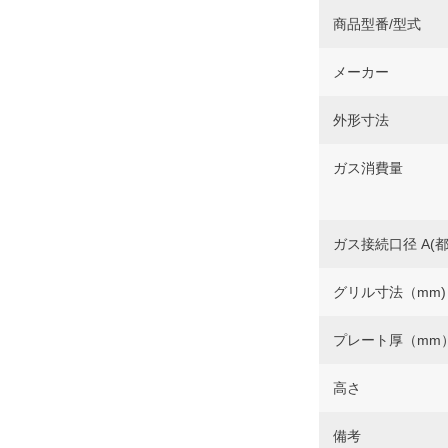
商品型番/型式
メーカー
外形寸法
ガス消費量
ガス接続口径 A(都市
グリル寸法（mm)
プレート厚（mm
高さ
備考