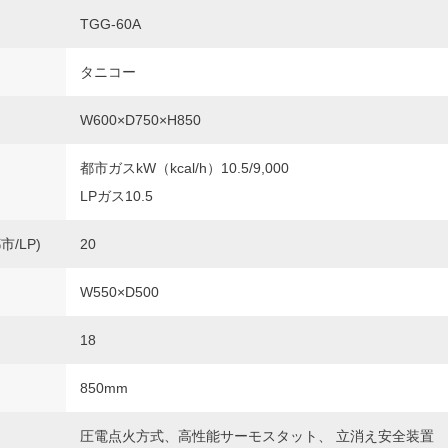
TGG-60A
タニコー
W600×D750×H850
都市ガスkW（kcal/h）10.5/9,000
LPガス10.5
/LP)
20
W550×D500
）
18
850mm
圧電点火方式、高性能サーモスタット、 立消え安全装置