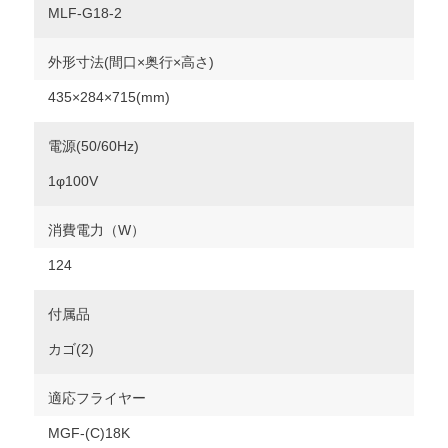
MLF-G18-2
外形寸法(間口×奥行×高さ)
435×284×715(mm)
電源(50/60Hz)
1φ100V
消費電力（W）
124
付属品
カゴ(2)
適応フライヤー
MGF-(C)18K