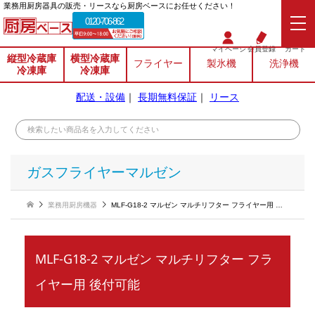
業務⽤厨房器具の販売・リースなら厨房ベースにお任せください！
0120-706-862
マイページ
会員登録
カート
縦型冷蔵庫
横型冷蔵庫
フライヤー
製氷機
洗浄機
冷凍庫
冷凍庫
配送・設備
｜
長期無料保証
｜
リース
ガスフライヤーマルゼン
業務用厨房機器
MLF-G18-2 マルゼン マルチリフター フライヤー用 後付可能
MLF-G18-2 マルゼン マルチリフター フラ
イヤー用 後付可能