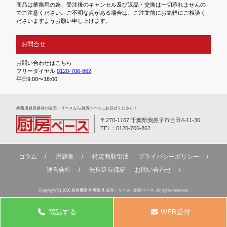
商品は業務用の為、受注後のキャンセル及び返品・交換は一切承れませんの
でご注意ください。ご不明な点がある場合は、ご注文前にお気軽にご相談く
ださいますようお願い申し上げます。
お問合せ
お問い合わせはこちら
フリーダイヤル
0120-706-862
平日9:00〜18:00
業務⽤厨房器具の販売・リースなら厨房ベースにお任せください！
〒270-1167 千葉県我孫子市台田4-11-36
TEL：0120-706-862
コラム
用語集
特定商取引法
プライバシーポリシー
運営会社
無料延⻑保証
お問い合わせ
Copyright(C) 2020 厨房機器 料理道具 販売・リース - 厨房ベース. All rights reserved.
電話する
WEB受付