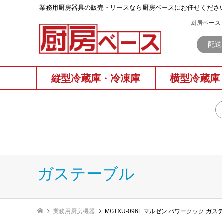
業務⽤厨房器具の販売・リースなら厨房ベースにお任せくださ
厨房ベース 
配送
縦型冷蔵庫
・
冷凍庫
横型冷蔵庫
ガステーブル
業務用厨房機器
MGTXU-096F マルゼン パワークック 