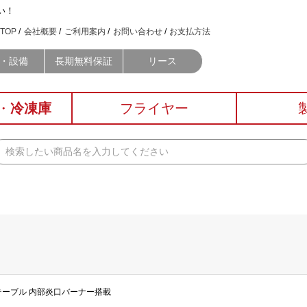
い！
TOP
会社概要
ご利用案内
お問い合わせ
お支払方法
・設備
長期無料保証
リース
・
冷凍庫
フライヤー
ガステーブル 内部炎口バーナー搭載