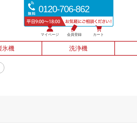
0120-706-862
マイページ
会員登録
カート
製氷機
洗浄機