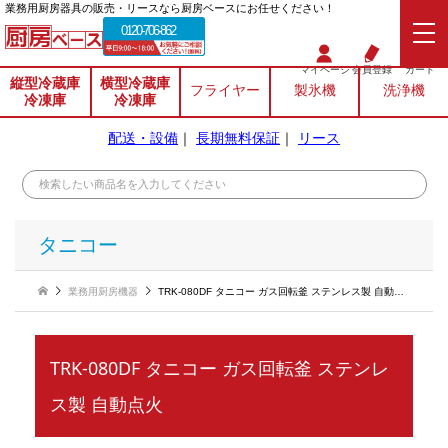
業務⽤厨房器具の販売・リースなら厨房ベースにお任せください！
0120-706-862
マイページ
会員登録
カート
縦型冷蔵庫
横型冷蔵庫
フライヤー
製氷機
洗浄機
冷凍庫
冷凍庫
配送・設備
｜
長期無料保証
｜
リース
タニコー
業務用厨房機器
TRK-080DF タニコー ガス回転釜 ステンレス製 自動点火
TRK-080DF タニコー ガス回転釜 ステンレ
ス製 自動点火