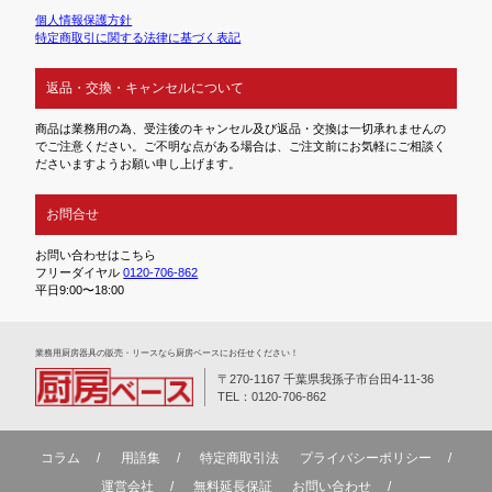
個人情報保護方針
特定商取引に関する法律に基づく表記
返品・交換・キャンセルについて
商品は業務用の為、受注後のキャンセル及び返品・交換は一切承れませんの
でご注意ください。ご不明な点がある場合は、ご注文前にお気軽にご相談く
ださいますようお願い申し上げます。
お問合せ
お問い合わせはこちら
フリーダイヤル
0120-706-862
平日9:00〜18:00
業務⽤厨房器具の販売・リースなら厨房ベースにお任せください！
〒270-1167 千葉県我孫子市台田4-11-36
TEL：0120-706-862
コラム
用語集
特定商取引法
プライバシーポリシー
運営会社
無料延⻑保証
お問い合わせ