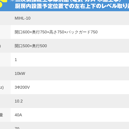
MIHL-10
開口600×奥行750×高さ750×バックガード750
)
開口500×奥行500
1
10kW
z)
3Φ200V
10.2
量
40A
70