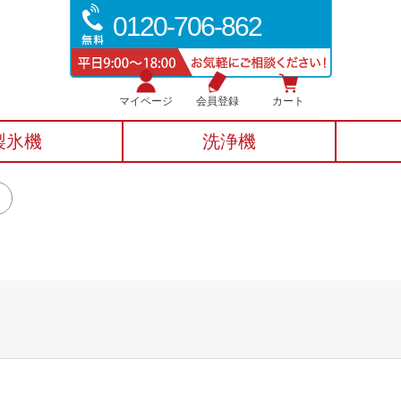
0120-706-862
マイページ
会員登録
カート
製氷機
洗浄機