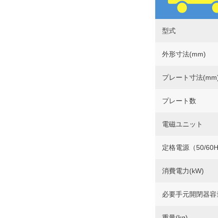
型式
外形寸法(mm)
プレート寸法(mm
プレート数
電磁ユニット
定格電源（50/60H
消費電力(kW)
必要手元開閉器容
重量(kg)